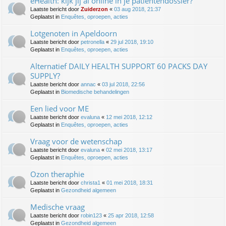
eHealth: kijk jij al online in je patiëntendossier?
Laatste bericht door
Zuiderzon
«
03 aug 2018, 21:37
Geplaatst in
Enquêtes, oproepen, acties
Lotgenoten in Apeldoorn
Laatste bericht door
petronella
«
29 jul 2018, 19:10
Geplaatst in
Enquêtes, oproepen, acties
Alternatief DAILY HEALTH SUPPORT 60 PACKS DAY
SUPPLY?
Laatste bericht door
annac
«
03 jul 2018, 22:56
Geplaatst in
Biomedische behandelingen
Een lied voor ME
Laatste bericht door
evaluna
«
12 mei 2018, 12:12
Geplaatst in
Enquêtes, oproepen, acties
Vraag voor de wetenschap
Laatste bericht door
evaluna
«
02 mei 2018, 13:17
Geplaatst in
Enquêtes, oproepen, acties
Ozon theraphie
Laatste bericht door
christa1
«
01 mei 2018, 18:31
Geplaatst in
Gezondheid algemeen
Medische vraag
Laatste bericht door
robin123
«
25 apr 2018, 12:58
Geplaatst in
Gezondheid algemeen