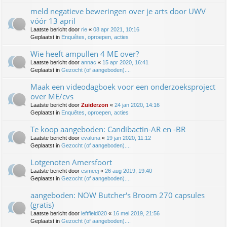
meld negatieve beweringen over je arts door UWV
vóór 13 april
Laatste bericht door
rie
«
08 apr 2021, 10:16
Geplaatst in
Enquêtes, oproepen, acties
Wie heeft ampullen 4 ME over?
Laatste bericht door
annac
«
15 apr 2020, 16:41
Geplaatst in
Gezocht (of aangeboden)....
Maak een videodagboek voor een onderzoeksproject
over ME/cvs
Laatste bericht door
Zuiderzon
«
24 jan 2020, 14:16
Geplaatst in
Enquêtes, oproepen, acties
Te koop aangeboden: Candibactin-AR en -BR
Laatste bericht door
evaluna
«
19 jan 2020, 11:12
Geplaatst in
Gezocht (of aangeboden)....
Lotgenoten Amersfoort
Laatste bericht door
esmeej
«
26 aug 2019, 19:40
Geplaatst in
Gezocht (of aangeboden)....
aangeboden: NOW Butcher's Broom 270 capsules
(gratis)
Laatste bericht door
leftfield020
«
16 mei 2019, 21:56
Geplaatst in
Gezocht (of aangeboden)....