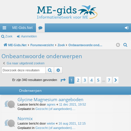
ME-Gids.Net
ne
Zoek
Aanmelden
or
an
Z
lle
ME-Gids.Net
Forumoverzicht
u
Zoek
Onbeantwoorde onderwerpen
m
o
lin
m
el
Onbeantwoorde onderwerpen
e
ks
s
de
Ga naar uitgebreid zoeken
k
Zoek
Uitgebreid zoeken
n
Pagina
1
van
7
2
3
4
5
7
1
Volg
Er zijn 340 resultaten gevonden
…
Onderwerpen
Glycine Magnesium aangeboden
Laatste bericht door
agnes
«
11 dec 2021, 19:52
Geplaatst in
Gezocht (of aangeboden)....
Normix
Laatste bericht door
wiebe
«
16 aug 2021, 12:15
Geplaatst in
Gezocht (of aangeboden)....