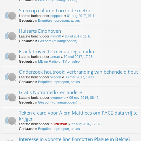
Geplaatst in
Gezocht (of aangeboden)....
Stem op column Lou in de metro
Laatste bericht door
poppetje
«
01 aug 2017, 01:11
Geplaatst in
Enquêtes, oproepen, acties
Huisarts Eindhoven
Laatste bericht door
mimi90
«
26 jul 2017, 11:16
Geplaatst in
Gezocht (of aangeboden)....
Frank T over 12 mei op regio radio
Laatste bericht door
annac
«
10 mei 2017, 17:26
Geplaatst in
ME op Radio of TV of video
Onderzoek houtrook: verbranding van behandeld hout
Laatste bericht door
vragen
«
30 mar 2017, 19:11
Geplaatst in
Enquêtes, oproepen, acties
Gratis Nutramedix en andere
Laatste bericht door
yvonneke
«
06 nov 2016, 08:42
Geplaatst in
Gezocht (of aangeboden)....
Teken e-card voor Alem Matthees om PACE-data vrij te
krijgen
Laatste bericht door
Zuiderzon
«
22 aug 2016, 17:02
Geplaatst in
Enquêtes, oproepen, acties
Interesse in voorstelling Forgotten Plague in België?