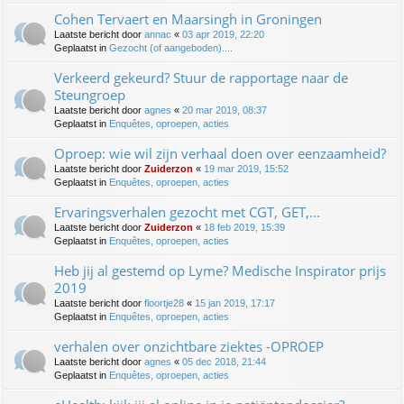
Cohen Tervaert en Maarsingh in Groningen
Laatste bericht door
annac
«
03 apr 2019, 22:20
Geplaatst in
Gezocht (of aangeboden)....
Verkeerd gekeurd? Stuur de rapportage naar de
Steungroep
Laatste bericht door
agnes
«
20 mar 2019, 08:37
Geplaatst in
Enquêtes, oproepen, acties
Oproep: wie wil zijn verhaal doen over eenzaamheid?
Laatste bericht door
Zuiderzon
«
19 mar 2019, 15:52
Geplaatst in
Enquêtes, oproepen, acties
Ervaringsverhalen gezocht met CGT, GET,...
Laatste bericht door
Zuiderzon
«
18 feb 2019, 15:39
Geplaatst in
Enquêtes, oproepen, acties
Heb jij al gestemd op Lyme? Medische Inspirator prijs
2019
Laatste bericht door
floortje28
«
15 jan 2019, 17:17
Geplaatst in
Enquêtes, oproepen, acties
verhalen over onzichtbare ziektes -OPROEP
Laatste bericht door
agnes
«
05 dec 2018, 21:44
Geplaatst in
Enquêtes, oproepen, acties