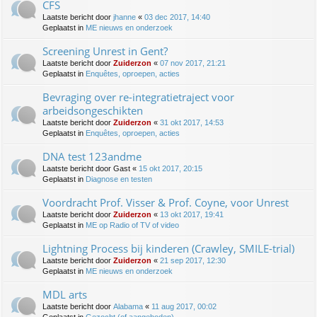
CFS
Laatste bericht door
jhanne
«
03 dec 2017, 14:40
Geplaatst in
ME nieuws en onderzoek
Screening Unrest in Gent?
Laatste bericht door
Zuiderzon
«
07 nov 2017, 21:21
Geplaatst in
Enquêtes, oproepen, acties
Bevraging over re-integratietraject voor
arbeidsongeschikten
Laatste bericht door
Zuiderzon
«
31 okt 2017, 14:53
Geplaatst in
Enquêtes, oproepen, acties
DNA test 123andme
Laatste bericht door
Gast
«
15 okt 2017, 20:15
Geplaatst in
Diagnose en testen
Voordracht Prof. Visser & Prof. Coyne, voor Unrest
Laatste bericht door
Zuiderzon
«
13 okt 2017, 19:41
Geplaatst in
ME op Radio of TV of video
Lightning Process bij kinderen (Crawley, SMILE-trial)
Laatste bericht door
Zuiderzon
«
21 sep 2017, 12:30
Geplaatst in
ME nieuws en onderzoek
MDL arts
Laatste bericht door
Alabama
«
11 aug 2017, 00:02