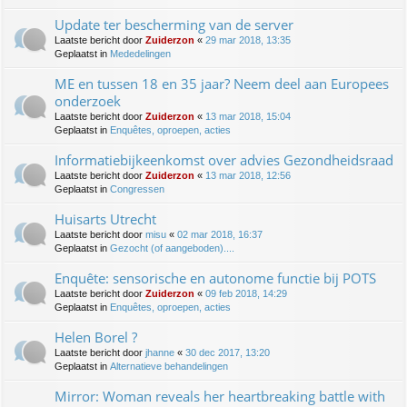
Update ter bescherming van de server
Laatste bericht door
Zuiderzon
«
29 mar 2018, 13:35
Geplaatst in
Mededelingen
ME en tussen 18 en 35 jaar? Neem deel aan Europees
onderzoek
Laatste bericht door
Zuiderzon
«
13 mar 2018, 15:04
Geplaatst in
Enquêtes, oproepen, acties
Informatiebijkeenkomst over advies Gezondheidsraad
Laatste bericht door
Zuiderzon
«
13 mar 2018, 12:56
Geplaatst in
Congressen
Huisarts Utrecht
Laatste bericht door
misu
«
02 mar 2018, 16:37
Geplaatst in
Gezocht (of aangeboden)....
Enquête: sensorische en autonome functie bij POTS
Laatste bericht door
Zuiderzon
«
09 feb 2018, 14:29
Geplaatst in
Enquêtes, oproepen, acties
Helen Borel ?
Laatste bericht door
jhanne
«
30 dec 2017, 13:20
Geplaatst in
Alternatieve behandelingen
Mirror: Woman reveals her heartbreaking battle with