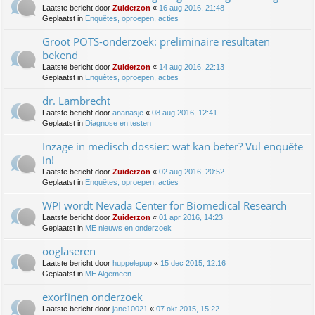
Laatste bericht door
Zuiderzon
«
16 aug 2016, 21:48
Geplaatst in
Enquêtes, oproepen, acties
Groot POTS-onderzoek: preliminaire resultaten
bekend
Laatste bericht door
Zuiderzon
«
14 aug 2016, 22:13
Geplaatst in
Enquêtes, oproepen, acties
dr. Lambrecht
Laatste bericht door
ananasje
«
08 aug 2016, 12:41
Geplaatst in
Diagnose en testen
Inzage in medisch dossier: wat kan beter? Vul enquête
in!
Laatste bericht door
Zuiderzon
«
02 aug 2016, 20:52
Geplaatst in
Enquêtes, oproepen, acties
WPI wordt Nevada Center for Biomedical Research
Laatste bericht door
Zuiderzon
«
01 apr 2016, 14:23
Geplaatst in
ME nieuws en onderzoek
ooglaseren
Laatste bericht door
huppelepup
«
15 dec 2015, 12:16
Geplaatst in
ME Algemeen
exorfinen onderzoek
Laatste bericht door
jane10021
«
07 okt 2015, 15:22