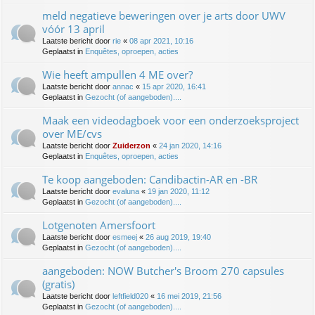
meld negatieve beweringen over je arts door UWV
vóór 13 april
Laatste bericht door
rie
«
08 apr 2021, 10:16
Geplaatst in
Enquêtes, oproepen, acties
Wie heeft ampullen 4 ME over?
Laatste bericht door
annac
«
15 apr 2020, 16:41
Geplaatst in
Gezocht (of aangeboden)....
Maak een videodagboek voor een onderzoeksproject
over ME/cvs
Laatste bericht door
Zuiderzon
«
24 jan 2020, 14:16
Geplaatst in
Enquêtes, oproepen, acties
Te koop aangeboden: Candibactin-AR en -BR
Laatste bericht door
evaluna
«
19 jan 2020, 11:12
Geplaatst in
Gezocht (of aangeboden)....
Lotgenoten Amersfoort
Laatste bericht door
esmeej
«
26 aug 2019, 19:40
Geplaatst in
Gezocht (of aangeboden)....
aangeboden: NOW Butcher's Broom 270 capsules
(gratis)
Laatste bericht door
leftfield020
«
16 mei 2019, 21:56
Geplaatst in
Gezocht (of aangeboden)....