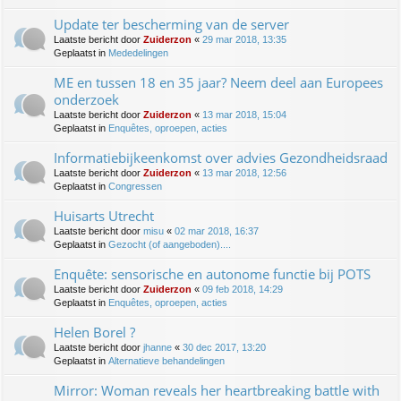
Update ter bescherming van de server
Laatste bericht door
Zuiderzon
«
29 mar 2018, 13:35
Geplaatst in
Mededelingen
ME en tussen 18 en 35 jaar? Neem deel aan Europees
onderzoek
Laatste bericht door
Zuiderzon
«
13 mar 2018, 15:04
Geplaatst in
Enquêtes, oproepen, acties
Informatiebijkeenkomst over advies Gezondheidsraad
Laatste bericht door
Zuiderzon
«
13 mar 2018, 12:56
Geplaatst in
Congressen
Huisarts Utrecht
Laatste bericht door
misu
«
02 mar 2018, 16:37
Geplaatst in
Gezocht (of aangeboden)....
Enquête: sensorische en autonome functie bij POTS
Laatste bericht door
Zuiderzon
«
09 feb 2018, 14:29
Geplaatst in
Enquêtes, oproepen, acties
Helen Borel ?
Laatste bericht door
jhanne
«
30 dec 2017, 13:20
Geplaatst in
Alternatieve behandelingen
Mirror: Woman reveals her heartbreaking battle with