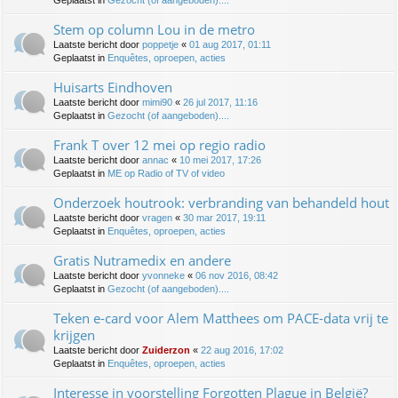
Geplaatst in
Gezocht (of aangeboden)....
Stem op column Lou in de metro
Laatste bericht door
poppetje
«
01 aug 2017, 01:11
Geplaatst in
Enquêtes, oproepen, acties
Huisarts Eindhoven
Laatste bericht door
mimi90
«
26 jul 2017, 11:16
Geplaatst in
Gezocht (of aangeboden)....
Frank T over 12 mei op regio radio
Laatste bericht door
annac
«
10 mei 2017, 17:26
Geplaatst in
ME op Radio of TV of video
Onderzoek houtrook: verbranding van behandeld hout
Laatste bericht door
vragen
«
30 mar 2017, 19:11
Geplaatst in
Enquêtes, oproepen, acties
Gratis Nutramedix en andere
Laatste bericht door
yvonneke
«
06 nov 2016, 08:42
Geplaatst in
Gezocht (of aangeboden)....
Teken e-card voor Alem Matthees om PACE-data vrij te
krijgen
Laatste bericht door
Zuiderzon
«
22 aug 2016, 17:02
Geplaatst in
Enquêtes, oproepen, acties
Interesse in voorstelling Forgotten Plague in België?