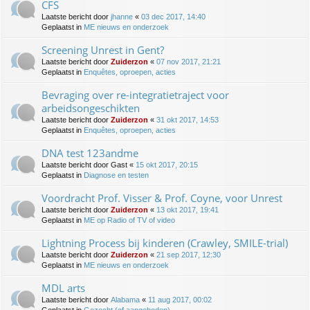
CFS
Laatste bericht door
jhanne
«
03 dec 2017, 14:40
Geplaatst in
ME nieuws en onderzoek
Screening Unrest in Gent?
Laatste bericht door
Zuiderzon
«
07 nov 2017, 21:21
Geplaatst in
Enquêtes, oproepen, acties
Bevraging over re-integratietraject voor
arbeidsongeschikten
Laatste bericht door
Zuiderzon
«
31 okt 2017, 14:53
Geplaatst in
Enquêtes, oproepen, acties
DNA test 123andme
Laatste bericht door
Gast
«
15 okt 2017, 20:15
Geplaatst in
Diagnose en testen
Voordracht Prof. Visser & Prof. Coyne, voor Unrest
Laatste bericht door
Zuiderzon
«
13 okt 2017, 19:41
Geplaatst in
ME op Radio of TV of video
Lightning Process bij kinderen (Crawley, SMILE-trial)
Laatste bericht door
Zuiderzon
«
21 sep 2017, 12:30
Geplaatst in
ME nieuws en onderzoek
MDL arts
Laatste bericht door
Alabama
«
11 aug 2017, 00:02