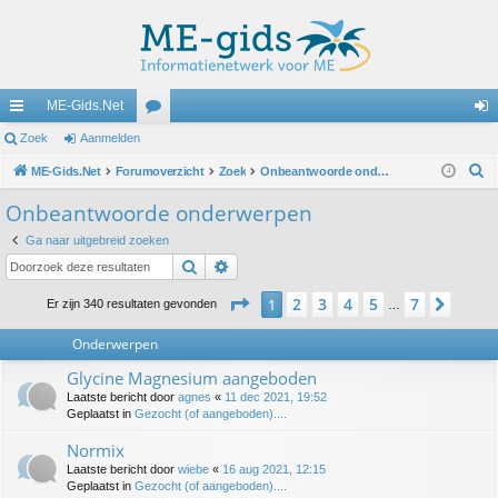
ME-Gids.Net
ne
Zoek
Aanmelden
or
an
Z
lle
ME-Gids.Net
Forumoverzicht
u
Zoek
Onbeantwoorde onderwerpen
m
o
lin
m
el
Onbeantwoorde onderwerpen
e
ks
s
de
Ga naar uitgebreid zoeken
k
Zoek
Uitgebreid zoeken
n
Pagina
1
van
7
2
3
4
5
7
1
Volg
Er zijn 340 resultaten gevonden
…
Onderwerpen
Glycine Magnesium aangeboden
Laatste bericht door
agnes
«
11 dec 2021, 19:52
Geplaatst in
Gezocht (of aangeboden)....
Normix
Laatste bericht door
wiebe
«
16 aug 2021, 12:15
Geplaatst in
Gezocht (of aangeboden)....