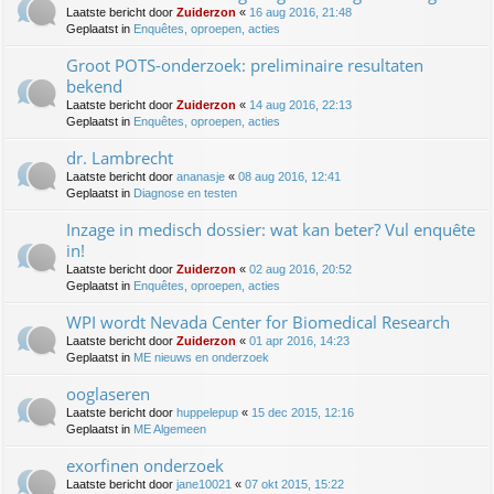
Laatste bericht door
Zuiderzon
«
16 aug 2016, 21:48
Geplaatst in
Enquêtes, oproepen, acties
Groot POTS-onderzoek: preliminaire resultaten
bekend
Laatste bericht door
Zuiderzon
«
14 aug 2016, 22:13
Geplaatst in
Enquêtes, oproepen, acties
dr. Lambrecht
Laatste bericht door
ananasje
«
08 aug 2016, 12:41
Geplaatst in
Diagnose en testen
Inzage in medisch dossier: wat kan beter? Vul enquête
in!
Laatste bericht door
Zuiderzon
«
02 aug 2016, 20:52
Geplaatst in
Enquêtes, oproepen, acties
WPI wordt Nevada Center for Biomedical Research
Laatste bericht door
Zuiderzon
«
01 apr 2016, 14:23
Geplaatst in
ME nieuws en onderzoek
ooglaseren
Laatste bericht door
huppelepup
«
15 dec 2015, 12:16
Geplaatst in
ME Algemeen
exorfinen onderzoek
Laatste bericht door
jane10021
«
07 okt 2015, 15:22