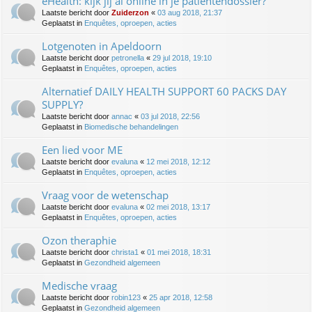
eHealth: kijk jij al online in je patiëntendossier?
Laatste bericht door
Zuiderzon
«
03 aug 2018, 21:37
Geplaatst in
Enquêtes, oproepen, acties
Lotgenoten in Apeldoorn
Laatste bericht door
petronella
«
29 jul 2018, 19:10
Geplaatst in
Enquêtes, oproepen, acties
Alternatief DAILY HEALTH SUPPORT 60 PACKS DAY
SUPPLY?
Laatste bericht door
annac
«
03 jul 2018, 22:56
Geplaatst in
Biomedische behandelingen
Een lied voor ME
Laatste bericht door
evaluna
«
12 mei 2018, 12:12
Geplaatst in
Enquêtes, oproepen, acties
Vraag voor de wetenschap
Laatste bericht door
evaluna
«
02 mei 2018, 13:17
Geplaatst in
Enquêtes, oproepen, acties
Ozon theraphie
Laatste bericht door
christa1
«
01 mei 2018, 18:31
Geplaatst in
Gezondheid algemeen
Medische vraag
Laatste bericht door
robin123
«
25 apr 2018, 12:58
Geplaatst in
Gezondheid algemeen