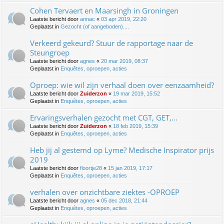
Cohen Tervaert en Maarsingh in Groningen
Laatste bericht door
annac
«
03 apr 2019, 22:20
Geplaatst in
Gezocht (of aangeboden)....
Verkeerd gekeurd? Stuur de rapportage naar de
Steungroep
Laatste bericht door
agnes
«
20 mar 2019, 08:37
Geplaatst in
Enquêtes, oproepen, acties
Oproep: wie wil zijn verhaal doen over eenzaamheid?
Laatste bericht door
Zuiderzon
«
19 mar 2019, 15:52
Geplaatst in
Enquêtes, oproepen, acties
Ervaringsverhalen gezocht met CGT, GET,...
Laatste bericht door
Zuiderzon
«
18 feb 2019, 15:39
Geplaatst in
Enquêtes, oproepen, acties
Heb jij al gestemd op Lyme? Medische Inspirator prijs
2019
Laatste bericht door
floortje28
«
15 jan 2019, 17:17
Geplaatst in
Enquêtes, oproepen, acties
verhalen over onzichtbare ziektes -OPROEP
Laatste bericht door
agnes
«
05 dec 2018, 21:44
Geplaatst in
Enquêtes, oproepen, acties