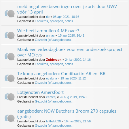
meld negatieve beweringen over je arts door UWV
vóór 13 april
Laatste bericht door
rie
«
08 apr 2021, 10:16
Geplaatst in
Enquêtes, oproepen, acties
Wie heeft ampullen 4 ME over?
Laatste bericht door
annac
«
15 apr 2020, 16:41
Geplaatst in
Gezocht (of aangeboden)....
Maak een videodagboek voor een onderzoeksproject
over ME/cvs
Laatste bericht door
Zuiderzon
«
24 jan 2020, 14:16
Geplaatst in
Enquêtes, oproepen, acties
Te koop aangeboden: Candibactin-AR en -BR
Laatste bericht door
evaluna
«
19 jan 2020, 11:12
Geplaatst in
Gezocht (of aangeboden)....
Lotgenoten Amersfoort
Laatste bericht door
esmeej
«
26 aug 2019, 19:40
Geplaatst in
Gezocht (of aangeboden)....
aangeboden: NOW Butcher's Broom 270 capsules
(gratis)
Laatste bericht door
leftfield020
«
16 mei 2019, 21:56
Geplaatst in
Gezocht (of aangeboden)....