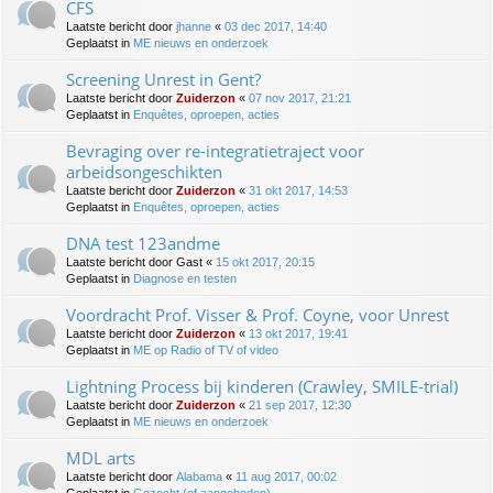
CFS
Laatste bericht door
jhanne
«
03 dec 2017, 14:40
Geplaatst in
ME nieuws en onderzoek
Screening Unrest in Gent?
Laatste bericht door
Zuiderzon
«
07 nov 2017, 21:21
Geplaatst in
Enquêtes, oproepen, acties
Bevraging over re-integratietraject voor
arbeidsongeschikten
Laatste bericht door
Zuiderzon
«
31 okt 2017, 14:53
Geplaatst in
Enquêtes, oproepen, acties
DNA test 123andme
Laatste bericht door
Gast
«
15 okt 2017, 20:15
Geplaatst in
Diagnose en testen
Voordracht Prof. Visser & Prof. Coyne, voor Unrest
Laatste bericht door
Zuiderzon
«
13 okt 2017, 19:41
Geplaatst in
ME op Radio of TV of video
Lightning Process bij kinderen (Crawley, SMILE-trial)
Laatste bericht door
Zuiderzon
«
21 sep 2017, 12:30
Geplaatst in
ME nieuws en onderzoek
MDL arts
Laatste bericht door
Alabama
«
11 aug 2017, 00:02