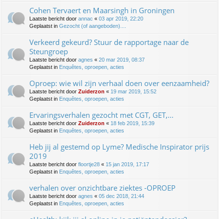
Cohen Tervaert en Maarsingh in Groningen
Laatste bericht door
annac
«
03 apr 2019, 22:20
Geplaatst in
Gezocht (of aangeboden)....
Verkeerd gekeurd? Stuur de rapportage naar de
Steungroep
Laatste bericht door
agnes
«
20 mar 2019, 08:37
Geplaatst in
Enquêtes, oproepen, acties
Oproep: wie wil zijn verhaal doen over eenzaamheid?
Laatste bericht door
Zuiderzon
«
19 mar 2019, 15:52
Geplaatst in
Enquêtes, oproepen, acties
Ervaringsverhalen gezocht met CGT, GET,...
Laatste bericht door
Zuiderzon
«
18 feb 2019, 15:39
Geplaatst in
Enquêtes, oproepen, acties
Heb jij al gestemd op Lyme? Medische Inspirator prijs
2019
Laatste bericht door
floortje28
«
15 jan 2019, 17:17
Geplaatst in
Enquêtes, oproepen, acties
verhalen over onzichtbare ziektes -OPROEP
Laatste bericht door
agnes
«
05 dec 2018, 21:44
Geplaatst in
Enquêtes, oproepen, acties