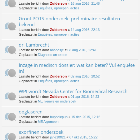
Laatste bericht door
Zuiderzon
«
16 aug 2016, 21:48
Geplaatst in
Enquêtes, oproepen, acties
Groot POTS-onderzoek: preliminaire resultaten
bekend
Laatste bericht door
Zuiderzon
«
14 aug 2016, 22:13
Geplaatst in
Enquêtes, oproepen, acties
dr. Lambrecht
Laatste bericht door
ananasje
«
08 aug 2016, 12:41
Geplaatst in
Diagnose en testen
Inzage in medisch dossier: wat kan beter? Vul enquête
in!
Laatste bericht door
Zuiderzon
«
02 aug 2016, 20:52
Geplaatst in
Enquêtes, oproepen, acties
WPI wordt Nevada Center for Biomedical Research
Laatste bericht door
Zuiderzon
«
01 apr 2016, 14:23
Geplaatst in
ME nieuws en onderzoek
ooglaseren
Laatste bericht door
huppelepup
«
15 dec 2015, 12:16
Geplaatst in
ME Algemeen
exorfinen onderzoek
Laatste bericht door
jane10021
«
07 okt 2015, 15:22