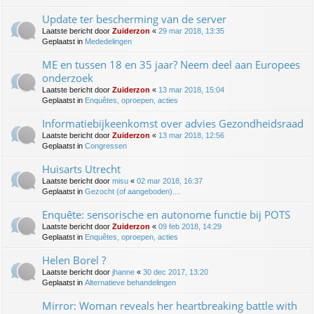
Update ter bescherming van de server
Laatste bericht door
Zuiderzon
«
29 mar 2018, 13:35
Geplaatst in
Mededelingen
ME en tussen 18 en 35 jaar? Neem deel aan Europees
onderzoek
Laatste bericht door
Zuiderzon
«
13 mar 2018, 15:04
Geplaatst in
Enquêtes, oproepen, acties
Informatiebijkeenkomst over advies Gezondheidsraad
Laatste bericht door
Zuiderzon
«
13 mar 2018, 12:56
Geplaatst in
Congressen
Huisarts Utrecht
Laatste bericht door
misu
«
02 mar 2018, 16:37
Geplaatst in
Gezocht (of aangeboden)....
Enquête: sensorische en autonome functie bij POTS
Laatste bericht door
Zuiderzon
«
09 feb 2018, 14:29
Geplaatst in
Enquêtes, oproepen, acties
Helen Borel ?
Laatste bericht door
jhanne
«
30 dec 2017, 13:20
Geplaatst in
Alternatieve behandelingen
Mirror: Woman reveals her heartbreaking battle with