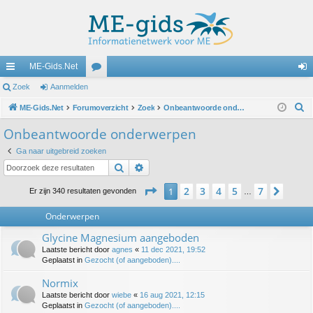
ME-Gids.Net
ne
Zoek
Aanmelden
or
an
Z
lle
ME-Gids.Net
Forumoverzicht
u
Zoek
Onbeantwoorde onderwerpen
m
o
lin
m
el
Onbeantwoorde onderwerpen
e
ks
s
de
Ga naar uitgebreid zoeken
k
Zoek
Uitgebreid zoeken
n
Pagina
1
van
7
2
3
4
5
7
1
Volg
Er zijn 340 resultaten gevonden
…
Onderwerpen
Glycine Magnesium aangeboden
Laatste bericht door
agnes
«
11 dec 2021, 19:52
Geplaatst in
Gezocht (of aangeboden)....
Normix
Laatste bericht door
wiebe
«
16 aug 2021, 12:15
Geplaatst in
Gezocht (of aangeboden)....