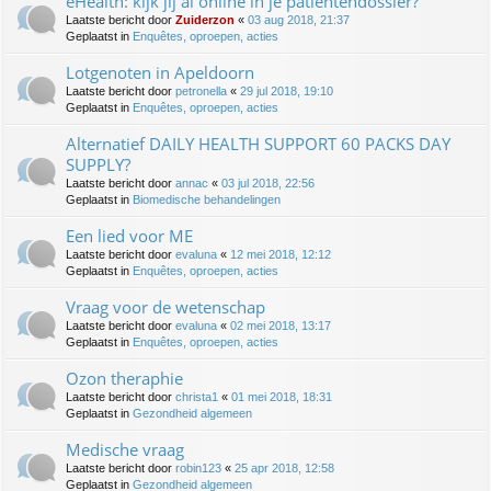
eHealth: kijk jij al online in je patiëntendossier?
Laatste bericht door
Zuiderzon
«
03 aug 2018, 21:37
Geplaatst in
Enquêtes, oproepen, acties
Lotgenoten in Apeldoorn
Laatste bericht door
petronella
«
29 jul 2018, 19:10
Geplaatst in
Enquêtes, oproepen, acties
Alternatief DAILY HEALTH SUPPORT 60 PACKS DAY
SUPPLY?
Laatste bericht door
annac
«
03 jul 2018, 22:56
Geplaatst in
Biomedische behandelingen
Een lied voor ME
Laatste bericht door
evaluna
«
12 mei 2018, 12:12
Geplaatst in
Enquêtes, oproepen, acties
Vraag voor de wetenschap
Laatste bericht door
evaluna
«
02 mei 2018, 13:17
Geplaatst in
Enquêtes, oproepen, acties
Ozon theraphie
Laatste bericht door
christa1
«
01 mei 2018, 18:31
Geplaatst in
Gezondheid algemeen
Medische vraag
Laatste bericht door
robin123
«
25 apr 2018, 12:58
Geplaatst in
Gezondheid algemeen