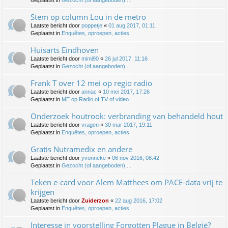
Geplaatst in
Gezocht (of aangeboden)....
Stem op column Lou in de metro
Laatste bericht door
poppetje
«
01 aug 2017, 01:11
Geplaatst in
Enquêtes, oproepen, acties
Huisarts Eindhoven
Laatste bericht door
mimi90
«
26 jul 2017, 11:16
Geplaatst in
Gezocht (of aangeboden)....
Frank T over 12 mei op regio radio
Laatste bericht door
annac
«
10 mei 2017, 17:26
Geplaatst in
ME op Radio of TV of video
Onderzoek houtrook: verbranding van behandeld hout
Laatste bericht door
vragen
«
30 mar 2017, 19:11
Geplaatst in
Enquêtes, oproepen, acties
Gratis Nutramedix en andere
Laatste bericht door
yvonneke
«
06 nov 2016, 08:42
Geplaatst in
Gezocht (of aangeboden)....
Teken e-card voor Alem Matthees om PACE-data vrij te
krijgen
Laatste bericht door
Zuiderzon
«
22 aug 2016, 17:02
Geplaatst in
Enquêtes, oproepen, acties
Interesse in voorstelling Forgotten Plague in België?