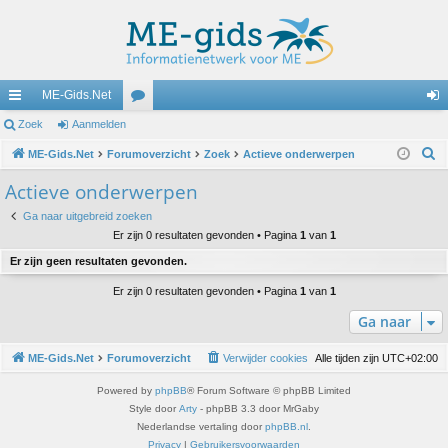
ME-Gids.Net
ne
Zoek
Aanmelden
or
an
Z
lle
ME-Gids.Net
Forumoverzicht
u
Zoek
Actieve onderwerpen
m
o
lin
m
el
Actieve onderwerpen
e
ks
s
de
Ga naar uitgebreid zoeken
k
Er zijn 0 resultaten gevonden • Pagina
1
van
1
n
Er zijn geen resultaten gevonden.
Er zijn 0 resultaten gevonden • Pagina
1
van
1
Ga naar
ME-Gids.Net
Forumoverzicht
Verwijder cookies
Alle tijden zijn
UTC+02:00
Powered by
phpBB
® Forum Software © phpBB Limited
Style door
Arty
- phpBB 3.3 door MrGaby
Nederlandse vertaling door
phpBB.nl
.
Privacy
|
Gebruikersvoorwaarden