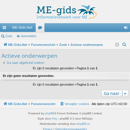
ME-Gids.Net
ne
Zoek
Aanmelden
or
an
Z
lle
ME-Gids.Net
Forumoverzicht
u
Zoek
Actieve onderwerpen
m
o
lin
m
el
Actieve onderwerpen
e
ks
s
de
Ga naar uitgebreid zoeken
k
Er zijn 0 resultaten gevonden • Pagina
1
van
1
n
Er zijn geen resultaten gevonden.
Er zijn 0 resultaten gevonden • Pagina
1
van
1
Ga naar
ME-Gids.Net
Forumoverzicht
Verwijder cookies
Alle tijden zijn
UTC+02:00
Powered by
phpBB
® Forum Software © phpBB Limited
Style door
Arty
- phpBB 3.3 door MrGaby
Nederlandse vertaling door
phpBB.nl
.
Privacy
|
Gebruikersvoorwaarden