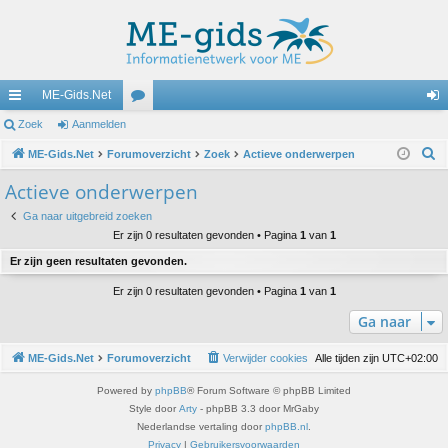
ME-Gids.Net
ne
Zoek
Aanmelden
or
an
Z
lle
ME-Gids.Net
Forumoverzicht
u
Zoek
Actieve onderwerpen
m
o
lin
m
el
Actieve onderwerpen
e
ks
s
de
Ga naar uitgebreid zoeken
k
Er zijn 0 resultaten gevonden • Pagina
1
van
1
n
Er zijn geen resultaten gevonden.
Er zijn 0 resultaten gevonden • Pagina
1
van
1
Ga naar
ME-Gids.Net
Forumoverzicht
Verwijder cookies
Alle tijden zijn
UTC+02:00
Powered by
phpBB
® Forum Software © phpBB Limited
Style door
Arty
- phpBB 3.3 door MrGaby
Nederlandse vertaling door
phpBB.nl
.
Privacy
|
Gebruikersvoorwaarden