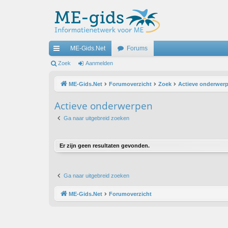
ME-Gids.Net
Forums
ne
Zoek
Aanmelden
lle
ME-Gids.Net
Forumoverzicht
Zoek
Actieve onderwer
lin
Actieve onderwerpen
ks
Ga naar uitgebreid zoeken
Er zijn geen resultaten gevonden.
Ga naar uitgebreid zoeken
ME-Gids.Net
Forumoverzicht