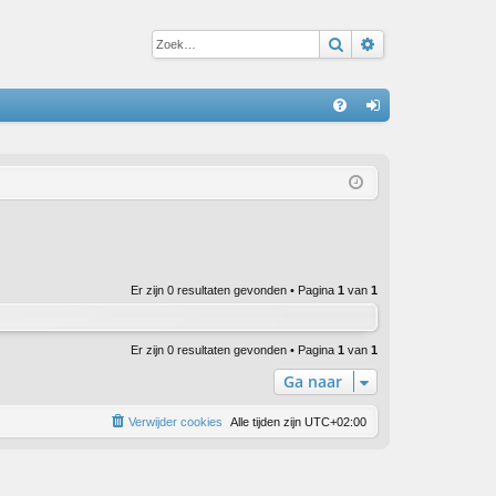
Zoek
Uitgebreid zoe
S
V
an
&
m
A
el
de
n
Er zijn 0 resultaten gevonden • Pagina
1
van
1
Er zijn 0 resultaten gevonden • Pagina
1
van
1
Ga naar
Verwijder cookies
Alle tijden zijn
UTC+02:00