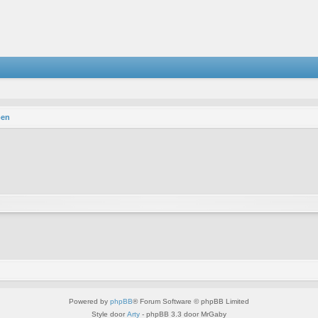
pen
Powered by
phpBB
® Forum Software © phpBB Limited
Style door
Arty
- phpBB 3.3 door MrGaby