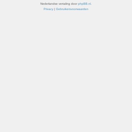
Nederlandse vertaling door
phpBB.nl
.
Privacy
|
Gebruikersvoorwaarden