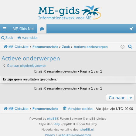
ME-Gids.Net
ne
Zoek
Aanmelden
or
an
Z
lle
ME-Gids.Net
Forumoverzicht
u
Zoek
Actieve onderwerpen
m
o
lin
m
el
Actieve onderwerpen
e
ks
s
de
Ga naar uitgebreid zoeken
k
Er zijn 0 resultaten gevonden • Pagina
1
van
1
n
Er zijn geen resultaten gevonden.
Er zijn 0 resultaten gevonden • Pagina
1
van
1
Ga naar
ME-Gids.Net
Forumoverzicht
Verwijder cookies
Alle tijden zijn
UTC+02:00
Powered by
phpBB
® Forum Software © phpBB Limited
Style door
Arty
- phpBB 3.3 door MrGaby
Nederlandse vertaling door
phpBB.nl
.
Privacy
|
Gebruikersvoorwaarden