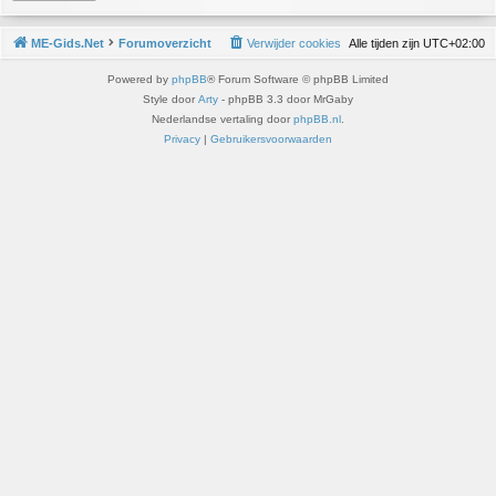
ME-Gids.Net
Forumoverzicht
Verwijder cookies
Alle tijden zijn
UTC+02:00
Powered by
phpBB
® Forum Software © phpBB Limited
Style door
Arty
- phpBB 3.3 door MrGaby
Nederlandse vertaling door
phpBB.nl
.
Privacy
|
Gebruikersvoorwaarden