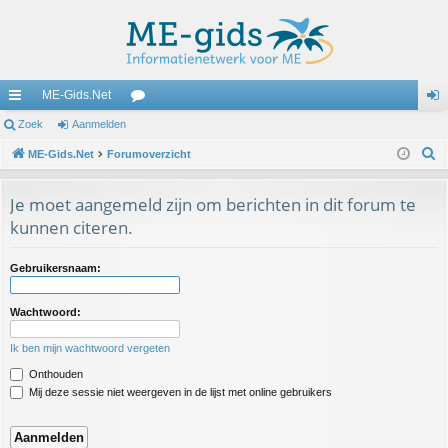
ME-Gids.Net
ne
Zoek
Aanmelden
or
an
Z
lle
ME-Gids.Net
Forumoverzicht
u
m
o
lin
m
el
e
Je moet aangemeld zijn om berichten in dit forum te
ks
s
de
k
kunnen citeren.
n
Gebruikersnaam:
Wachtwoord:
Ik ben mijn wachtwoord vergeten
Onthouden
Mij deze sessie niet weergeven in de lijst met online gebruikers