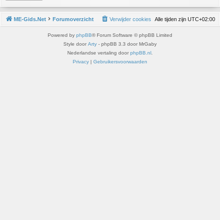
ME-Gids.Net
Forumoverzicht
Verwijder cookies
Alle tijden zijn
UTC+02:00
Powered by
phpBB
® Forum Software © phpBB Limited
Style door
Arty
- phpBB 3.3 door MrGaby
Nederlandse vertaling door
phpBB.nl
.
Privacy
|
Gebruikersvoorwaarden