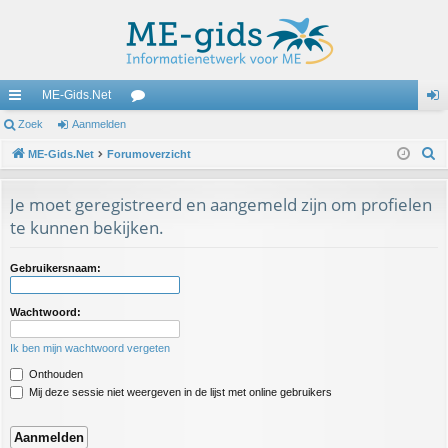
ME-Gids.Net
ne
Zoek
Aanmelden
or
an
Z
lle
ME-Gids.Net
Forumoverzicht
u
m
o
lin
m
el
e
Je moet geregistreerd en aangemeld zijn om profielen
ks
s
de
k
te kunnen bekijken.
n
Gebruikersnaam:
Wachtwoord:
Ik ben mijn wachtwoord vergeten
Onthouden
Mij deze sessie niet weergeven in de lijst met online gebruikers