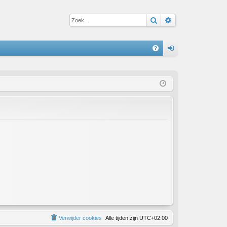
Zoek
Uitgebreid zoe
S
V
an
&
m
A
el
de
n
Verwijder cookies
Alle tijden zijn
UTC+02:00