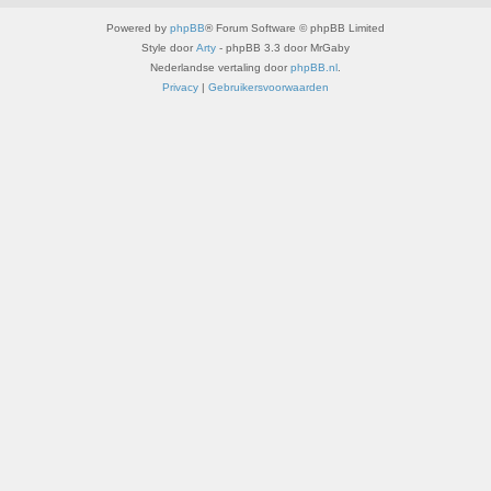
Powered by
phpBB
® Forum Software © phpBB Limited
Style door
Arty
- phpBB 3.3 door MrGaby
Nederlandse vertaling door
phpBB.nl
.
Privacy
|
Gebruikersvoorwaarden