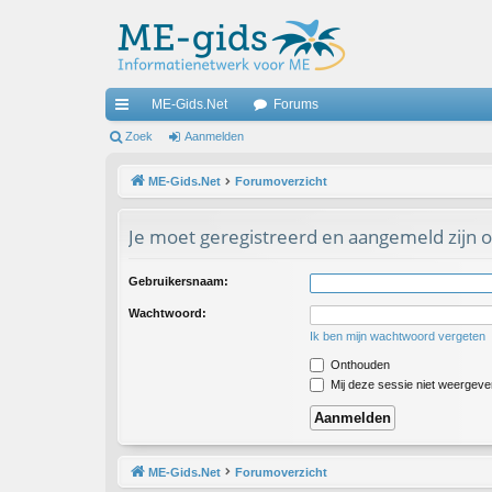
ME-Gids.Net
Forums
ne
Zoek
Aanmelden
lle
ME-Gids.Net
Forumoverzicht
lin
Je moet geregistreerd en aangemeld zijn o
ks
Gebruikersnaam:
Wachtwoord:
Ik ben mijn wachtwoord vergeten
Onthouden
Mij deze sessie niet weergeven 
ME-Gids.Net
Forumoverzicht