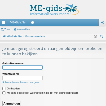
ME-Gids.Net
ne
Zoek
Aanmelden
or
an
Z
lle
ME-Gids.Net
Forumoverzicht
u
m
o
lin
m
el
e
Je moet geregistreerd en aangemeld zijn om profielen
ks
s
de
k
te kunnen bekijken.
n
Gebruikersnaam:
Wachtwoord:
Ik ben mijn wachtwoord vergeten
Onthouden
Mij deze sessie niet weergeven in de lijst met online gebruikers