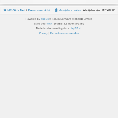
ME-Gids.Net
Forumoverzicht
Verwijder cookies
Alle tijden zijn
UTC+02:00
Powered by
phpBB
® Forum Software © phpBB Limited
Style door
Arty
- phpBB 3.3 door MrGaby
Nederlandse vertaling door
phpBB.nl
.
Privacy
|
Gebruikersvoorwaarden