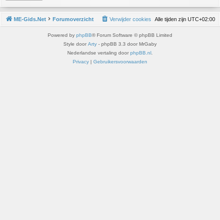
ME-Gids.Net
Forumoverzicht
Verwijder cookies
Alle tijden zijn
UTC+02:00
Powered by
phpBB
® Forum Software © phpBB Limited
Style door
Arty
- phpBB 3.3 door MrGaby
Nederlandse vertaling door
phpBB.nl
.
Privacy
|
Gebruikersvoorwaarden