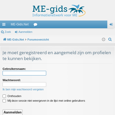
ME-Gids.Net
ne
Zoek
Aanmelden
or
an
Z
lle
ME-Gids.Net
Forumoverzicht
u
m
o
lin
m
el
e
Je moet geregistreerd en aangemeld zijn om profielen
ks
s
de
k
te kunnen bekijken.
n
Gebruikersnaam:
Wachtwoord:
Ik ben mijn wachtwoord vergeten
Onthouden
Mij deze sessie niet weergeven in de lijst met online gebruikers