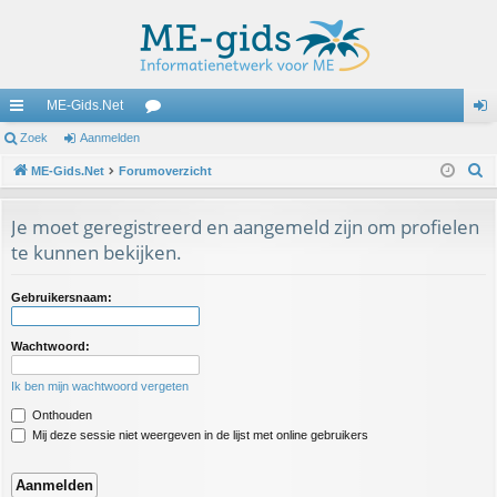
ME-Gids.Net
ne
Zoek
Aanmelden
or
an
Z
lle
ME-Gids.Net
Forumoverzicht
u
m
o
lin
m
el
e
Je moet geregistreerd en aangemeld zijn om profielen
ks
s
de
k
te kunnen bekijken.
n
Gebruikersnaam:
Wachtwoord:
Ik ben mijn wachtwoord vergeten
Onthouden
Mij deze sessie niet weergeven in de lijst met online gebruikers