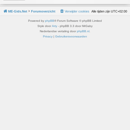
ME-Gids.Net
Forumoverzicht
Verwijder cookies
Alle tijden zijn
UTC+02:00
Powered by
phpBB
® Forum Software © phpBB Limited
Style door
Arty
- phpBB 3.3 door MrGaby
Nederlandse vertaling door
phpBB.nl
.
Privacy
|
Gebruikersvoorwaarden