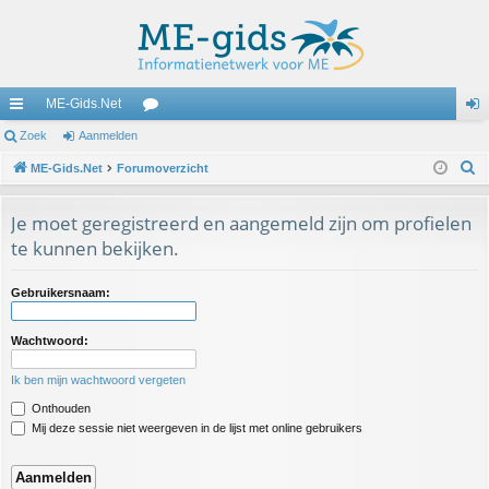
ME-Gids.Net
ne
Zoek
Aanmelden
or
an
Z
lle
ME-Gids.Net
Forumoverzicht
u
m
o
lin
m
el
e
Je moet geregistreerd en aangemeld zijn om profielen
ks
s
de
k
te kunnen bekijken.
n
Gebruikersnaam:
Wachtwoord:
Ik ben mijn wachtwoord vergeten
Onthouden
Mij deze sessie niet weergeven in de lijst met online gebruikers