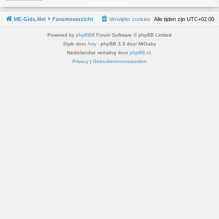
ME-Gids.Net
Forumoverzicht
Verwijder cookies
Alle tijden zijn
UTC+02:00
Powered by
phpBB
® Forum Software © phpBB Limited
Style door
Arty
- phpBB 3.3 door MrGaby
Nederlandse vertaling door
phpBB.nl
.
Privacy
|
Gebruikersvoorwaarden