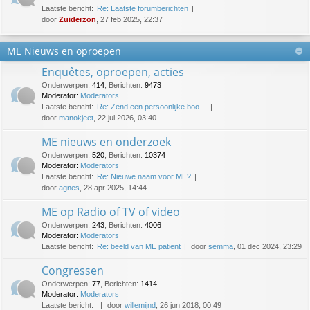
Laatste bericht:
Re: Laatste forumberichten
door
Zuiderzon
, 27 feb 2025, 22:37
ME Nieuws en oproepen
Enquêtes, oproepen, acties
Onderwerpen
:
414
,
Berichten
:
9473
Moderator:
Moderators
Laatste bericht:
Re: Zend een persoonlijke boo…
door
manokjeet
, 22 jul 2026, 03:40
ME nieuws en onderzoek
Onderwerpen
:
520
,
Berichten
:
10374
Moderator:
Moderators
Laatste bericht:
Re: Nieuwe naam voor ME?
door
agnes
, 28 apr 2025, 14:44
ME op Radio of TV of video
Onderwerpen
:
243
,
Berichten
:
4006
Moderator:
Moderators
Laatste bericht:
Re: beeld van ME patient
door
semma
, 01 dec 2024, 23:29
Congressen
Onderwerpen
:
77
,
Berichten
:
1414
Moderator:
Moderators
Laatste bericht:
door
willemijnd
, 26 jun 2018, 00:49