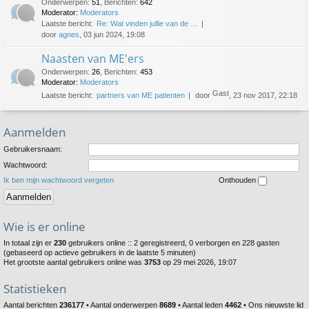
Onderwerpen
:
51
,
Berichten
:
642
Moderator:
Moderators
Laatste bericht:
Re: Wat vinden jullie van de …
door
agnes
, 03 jun 2024, 19:08
Naasten van ME'ers
Onderwerpen
:
26
,
Berichten
:
453
Moderator:
Moderators
Gast
Laatste bericht:
partners van ME patienten
door
, 23 nov 2017, 22:18
Aanmelden
Gebruikersnaam:
Wachtwoord:
Ik ben mijn wachtwoord vergeten
Onthouden
Wie is er online
In totaal zijn er
230
gebruikers online :: 2 geregistreerd, 0 verborgen en 228 gasten
(gebaseerd op actieve gebruikers in de laatste 5 minuten)
Het grootste aantal gebruikers online was
3753
op 29 mei 2026, 19:07
Statistieken
Aantal berichten
236177
• Aantal onderwerpen
8689
• Aantal leden
4462
• Ons nieuwste lid