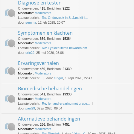
Diagnose en testen
Onderwerpen
:
415
,
Berichten
:
9122
Moderator:
Moderators
Laatste bericht:
Re: Onderzoek in St Jansklini…
door
semma
, 12 feb 2025, 20:07
Symptomen en klachten
Onderwerpen
:
659
,
Berichten
:
15384
Moderator:
Moderators
Laatste bericht:
Re: Fysieke items bewaren om …
door
eric22
, 25 mei 2026, 08:06
Ervaringsverhalen
Onderwerpen
:
459
,
Berichten
:
21339
Moderator:
Moderators
Laatste bericht:
door
Grigor
, 10 apr 2020, 22:47
Biomedische behandelingen
Onderwerpen
:
541
,
Berichten
:
19330
Moderator:
Moderators
Laatste bericht:
Re: Iemand ervaring met grade…
door
paul29
, 02 jul 2026, 09:54
Alternatieve behandelingen
Onderwerpen
:
266
,
Berichten
:
7451
Moderator:
Moderators
Laatste bericht:
Re: Rhodiola
door
Valery_G
, 10 nov 2025, 18:46