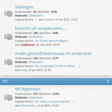
Stellingen
Onderwerpen
:
55
,
Berichten
:
2268
Moderator:
Moderators
Laatste bericht:
door
semma
, 07 jan 2021, 15:01
Gezocht (of aangeboden)....
Onderwerpen
:
348
,
Berichten
:
4436
Moderator:
Moderators
Laatste bericht:
Re: Expert gezocht Belgie
door
Zuiderzon
, 05 mar 2022, 00:40
Ander gezondheidsnieuws en onderzoek
Onderwerpen
:
198
,
Berichten
:
2179
Moderator:
Moderators
Laatste bericht:
Re: Langdurige COVID en ME/cv…
door
katja
, 31 jan 2022, 22:33
ME
ME Algemeen
Onderwerpen
:
470
,
Berichten
:
11061
Moderator:
Moderators
Laatste bericht:
Re: Welke rol speelt stigmati…
door
RowanJack
, 21 jul 2024, 10:10