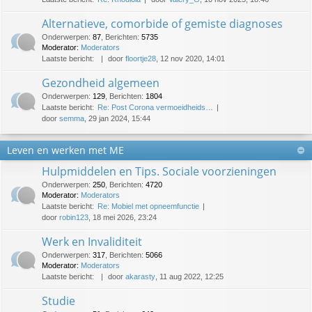
Alternatieve, comorbide of gemiste diagnoses
Onderwerpen
:
87
,
Berichten
:
5735
Moderator:
Moderators
Laatste bericht:
door
floortje28
, 12 nov 2020, 14:01
Gezondheid algemeen
Onderwerpen
:
129
,
Berichten
:
1804
Laatste bericht:
Re: Post Corona vermoeidheids…
door
semma
, 29 jan 2024, 15:44
Leven en werken met ME
Hulpmiddelen en Tips. Sociale voorzieningen
Onderwerpen
:
250
,
Berichten
:
4720
Moderator:
Moderators
Laatste bericht:
Re: Mobiel met opneemfunctie
door
robin123
, 18 mei 2026, 23:24
Werk en Invaliditeit
Onderwerpen
:
317
,
Berichten
:
5066
Moderator:
Moderators
Laatste bericht:
door
akarasty
, 11 aug 2022, 12:25
Studie