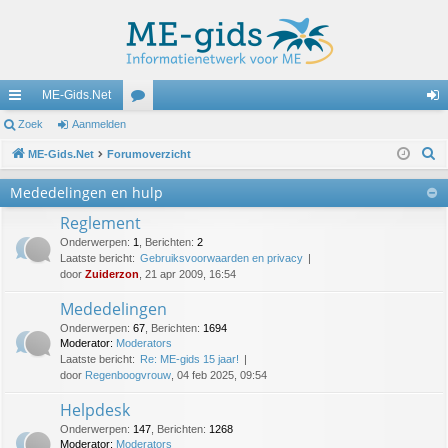
ME-Gids.Net
ne
Zoek
Aanmelden
or
an
Z
lle
ME-Gids.Net
Forumoverzicht
u
m
o
lin
m
el
Mededelingen en hulp
e
ks
s
de
Reglement
k
Onderwerpen
:
1
,
Berichten
:
2
n
Laatste bericht:
Gebruiksvoorwaarden en privacy
door
Zuiderzon
, 21 apr 2009, 16:54
Mededelingen
Onderwerpen
:
67
,
Berichten
:
1694
Moderator:
Moderators
Laatste bericht:
Re: ME-gids 15 jaar!
door
Regenboogvrouw
, 04 feb 2025, 09:54
Helpdesk
Onderwerpen
:
147
,
Berichten
:
1268
Moderator:
Moderators