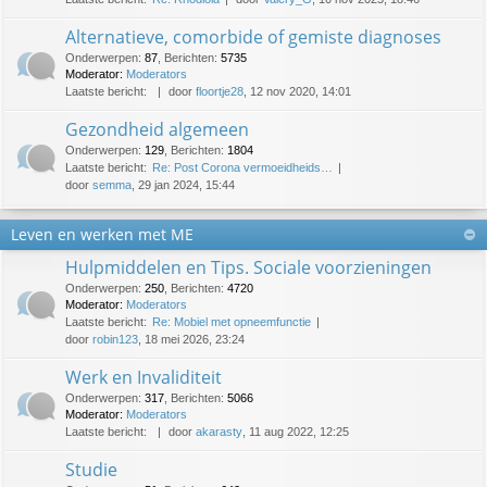
Alternatieve, comorbide of gemiste diagnoses
Onderwerpen
:
87
,
Berichten
:
5735
Moderator:
Moderators
Laatste bericht:
door
floortje28
, 12 nov 2020, 14:01
Gezondheid algemeen
Onderwerpen
:
129
,
Berichten
:
1804
Laatste bericht:
Re: Post Corona vermoeidheids…
door
semma
, 29 jan 2024, 15:44
Leven en werken met ME
Hulpmiddelen en Tips. Sociale voorzieningen
Onderwerpen
:
250
,
Berichten
:
4720
Moderator:
Moderators
Laatste bericht:
Re: Mobiel met opneemfunctie
door
robin123
, 18 mei 2026, 23:24
Werk en Invaliditeit
Onderwerpen
:
317
,
Berichten
:
5066
Moderator:
Moderators
Laatste bericht:
door
akarasty
, 11 aug 2022, 12:25
Studie