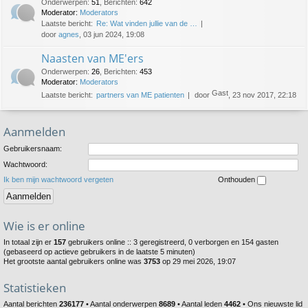
Onderwerpen
:
51
,
Berichten
:
642
Moderator:
Moderators
Laatste bericht:
Re: Wat vinden jullie van de …
door
agnes
, 03 jun 2024, 19:08
Naasten van ME'ers
Onderwerpen
:
26
,
Berichten
:
453
Moderator:
Moderators
Gast
Laatste bericht:
partners van ME patienten
door
, 23 nov 2017, 22:18
Aanmelden
Gebruikersnaam:
Wachtwoord:
Ik ben mijn wachtwoord vergeten
Onthouden
Wie is er online
In totaal zijn er
157
gebruikers online :: 3 geregistreerd, 0 verborgen en 154 gasten
(gebaseerd op actieve gebruikers in de laatste 5 minuten)
Het grootste aantal gebruikers online was
3753
op 29 mei 2026, 19:07
Statistieken
Aantal berichten
236177
• Aantal onderwerpen
8689
• Aantal leden
4462
• Ons nieuwste lid