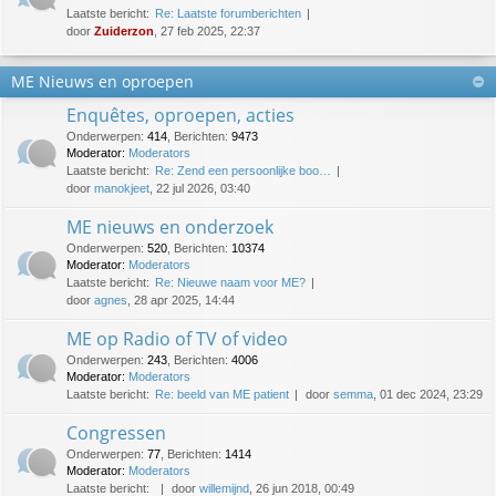
Laatste bericht:
Re: Laatste forumberichten
door
Zuiderzon
, 27 feb 2025, 22:37
ME Nieuws en oproepen
Enquêtes, oproepen, acties
Onderwerpen
:
414
,
Berichten
:
9473
Moderator:
Moderators
Laatste bericht:
Re: Zend een persoonlijke boo…
door
manokjeet
, 22 jul 2026, 03:40
ME nieuws en onderzoek
Onderwerpen
:
520
,
Berichten
:
10374
Moderator:
Moderators
Laatste bericht:
Re: Nieuwe naam voor ME?
door
agnes
, 28 apr 2025, 14:44
ME op Radio of TV of video
Onderwerpen
:
243
,
Berichten
:
4006
Moderator:
Moderators
Laatste bericht:
Re: beeld van ME patient
door
semma
, 01 dec 2024, 23:29
Congressen
Onderwerpen
:
77
,
Berichten
:
1414
Moderator:
Moderators
Laatste bericht:
door
willemijnd
, 26 jun 2018, 00:49