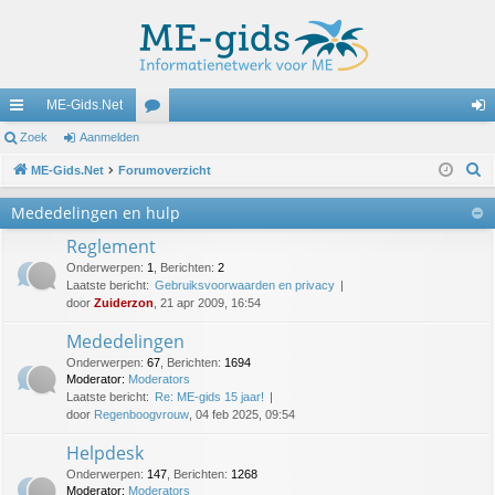
ME-Gids.Net
ne
Zoek
Aanmelden
or
an
Z
lle
ME-Gids.Net
Forumoverzicht
u
m
o
lin
m
el
Mededelingen en hulp
e
ks
s
de
Reglement
k
Onderwerpen
:
1
,
Berichten
:
2
n
Laatste bericht:
Gebruiksvoorwaarden en privacy
door
Zuiderzon
, 21 apr 2009, 16:54
Mededelingen
Onderwerpen
:
67
,
Berichten
:
1694
Moderator:
Moderators
Laatste bericht:
Re: ME-gids 15 jaar!
door
Regenboogvrouw
, 04 feb 2025, 09:54
Helpdesk
Onderwerpen
:
147
,
Berichten
:
1268
Moderator:
Moderators