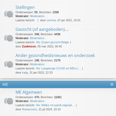
Stellingen
Onderwerpen
:
55
,
Berichten
:
2268
Moderator:
Moderators
Laatste bericht:
door
semma
, 07 jan 2021, 15:01
Gezocht (of aangeboden)....
Onderwerpen
:
348
,
Berichten
:
4436
Moderator:
Moderators
Laatste bericht:
Re: Expert gezocht Belgie
door
Zuiderzon
, 05 mar 2022, 00:40
Ander gezondheidsnieuws en onderzoek
Onderwerpen
:
198
,
Berichten
:
2179
Moderator:
Moderators
Laatste bericht:
Re: Langdurige COVID en ME/cv…
door
katja
, 31 jan 2022, 22:33
ME
ME Algemeen
Onderwerpen
:
470
,
Berichten
:
11061
Moderator:
Moderators
Laatste bericht:
Re: Welke rol speelt stigmati…
door
RowanJack
, 21 jul 2024, 10:10