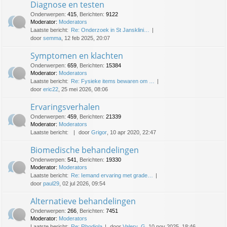
Diagnose en testen
Onderwerpen
:
415
,
Berichten
:
9122
Moderator:
Moderators
Laatste bericht:
Re: Onderzoek in St Jansklini…
door
semma
, 12 feb 2025, 20:07
Symptomen en klachten
Onderwerpen
:
659
,
Berichten
:
15384
Moderator:
Moderators
Laatste bericht:
Re: Fysieke items bewaren om …
door
eric22
, 25 mei 2026, 08:06
Ervaringsverhalen
Onderwerpen
:
459
,
Berichten
:
21339
Moderator:
Moderators
Laatste bericht:
door
Grigor
, 10 apr 2020, 22:47
Biomedische behandelingen
Onderwerpen
:
541
,
Berichten
:
19330
Moderator:
Moderators
Laatste bericht:
Re: Iemand ervaring met grade…
door
paul29
, 02 jul 2026, 09:54
Alternatieve behandelingen
Onderwerpen
:
266
,
Berichten
:
7451
Moderator:
Moderators
Laatste bericht:
Re: Rhodiola
door
Valery_G
, 10 nov 2025, 18:46