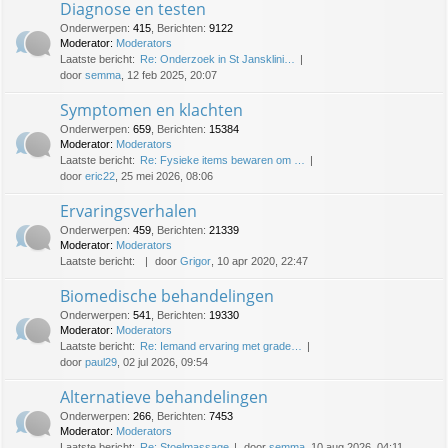
Diagnose en testen
Onderwerpen
:
415
,
Berichten
:
9122
Moderator:
Moderators
Laatste bericht:
Re: Onderzoek in St Jansklini…
door
semma
, 12 feb 2025, 20:07
Symptomen en klachten
Onderwerpen
:
659
,
Berichten
:
15384
Moderator:
Moderators
Laatste bericht:
Re: Fysieke items bewaren om …
door
eric22
, 25 mei 2026, 08:06
Ervaringsverhalen
Onderwerpen
:
459
,
Berichten
:
21339
Moderator:
Moderators
Laatste bericht:
door
Grigor
, 10 apr 2020, 22:47
Biomedische behandelingen
Onderwerpen
:
541
,
Berichten
:
19330
Moderator:
Moderators
Laatste bericht:
Re: Iemand ervaring met grade…
door
paul29
, 02 jul 2026, 09:54
Alternatieve behandelingen
Onderwerpen
:
266
,
Berichten
:
7453
Moderator:
Moderators
Laatste bericht:
Re: Stoelmassage
door
semma
, 10 aug 2026, 04:11