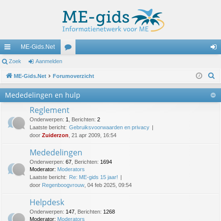
ME-Gids.Net
ne
Zoek
Aanmelden
or
an
Z
lle
ME-Gids.Net
Forumoverzicht
u
m
o
lin
m
el
Mededelingen en hulp
e
ks
s
de
Reglement
k
Onderwerpen
:
1
,
Berichten
:
2
n
Laatste bericht:
Gebruiksvoorwaarden en privacy
door
Zuiderzon
, 21 apr 2009, 16:54
Mededelingen
Onderwerpen
:
67
,
Berichten
:
1694
Moderator:
Moderators
Laatste bericht:
Re: ME-gids 15 jaar!
door
Regenboogvrouw
, 04 feb 2025, 09:54
Helpdesk
Onderwerpen
:
147
,
Berichten
:
1268
Moderator:
Moderators