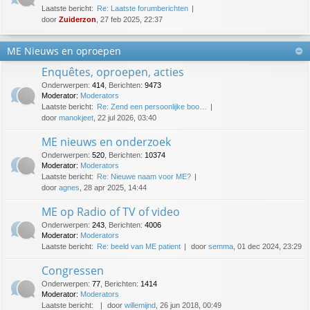
Laatste bericht:
Re: Laatste forumberichten
door
Zuiderzon
, 27 feb 2025, 22:37
ME Nieuws en oproepen
Enquêtes, oproepen, acties
Onderwerpen
:
414
,
Berichten
:
9473
Moderator:
Moderators
Laatste bericht:
Re: Zend een persoonlijke boo…
door
manokjeet
, 22 jul 2026, 03:40
ME nieuws en onderzoek
Onderwerpen
:
520
,
Berichten
:
10374
Moderator:
Moderators
Laatste bericht:
Re: Nieuwe naam voor ME?
door
agnes
, 28 apr 2025, 14:44
ME op Radio of TV of video
Onderwerpen
:
243
,
Berichten
:
4006
Moderator:
Moderators
Laatste bericht:
Re: beeld van ME patient
door
semma
, 01 dec 2024, 23:29
Congressen
Onderwerpen
:
77
,
Berichten
:
1414
Moderator:
Moderators
Laatste bericht:
door
willemijnd
, 26 jun 2018, 00:49