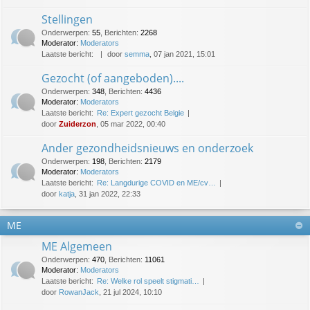
Stellingen
Onderwerpen
:
55
,
Berichten
:
2268
Moderator:
Moderators
Laatste bericht:
door
semma
, 07 jan 2021, 15:01
Gezocht (of aangeboden)....
Onderwerpen
:
348
,
Berichten
:
4436
Moderator:
Moderators
Laatste bericht:
Re: Expert gezocht Belgie
door
Zuiderzon
, 05 mar 2022, 00:40
Ander gezondheidsnieuws en onderzoek
Onderwerpen
:
198
,
Berichten
:
2179
Moderator:
Moderators
Laatste bericht:
Re: Langdurige COVID en ME/cv…
door
katja
, 31 jan 2022, 22:33
ME
ME Algemeen
Onderwerpen
:
470
,
Berichten
:
11061
Moderator:
Moderators
Laatste bericht:
Re: Welke rol speelt stigmati…
door
RowanJack
, 21 jul 2024, 10:10