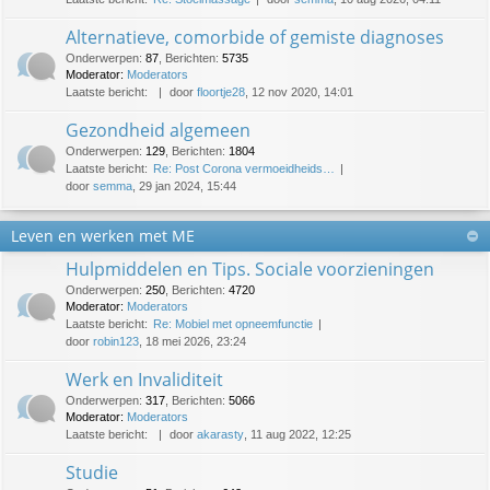
Alternatieve, comorbide of gemiste diagnoses
Onderwerpen
:
87
,
Berichten
:
5735
Moderator:
Moderators
Laatste bericht:
door
floortje28
, 12 nov 2020, 14:01
Gezondheid algemeen
Onderwerpen
:
129
,
Berichten
:
1804
Laatste bericht:
Re: Post Corona vermoeidheids…
door
semma
, 29 jan 2024, 15:44
Leven en werken met ME
Hulpmiddelen en Tips. Sociale voorzieningen
Onderwerpen
:
250
,
Berichten
:
4720
Moderator:
Moderators
Laatste bericht:
Re: Mobiel met opneemfunctie
door
robin123
, 18 mei 2026, 23:24
Werk en Invaliditeit
Onderwerpen
:
317
,
Berichten
:
5066
Moderator:
Moderators
Laatste bericht:
door
akarasty
, 11 aug 2022, 12:25
Studie