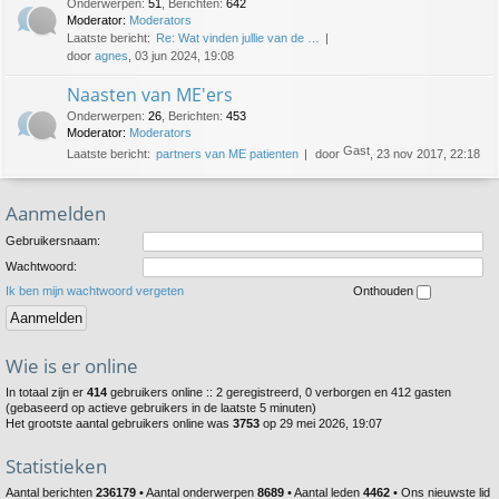
Onderwerpen
:
51
,
Berichten
:
642
Moderator:
Moderators
Laatste bericht:
Re: Wat vinden jullie van de …
door
agnes
, 03 jun 2024, 19:08
Naasten van ME'ers
Onderwerpen
:
26
,
Berichten
:
453
Moderator:
Moderators
Gast
Laatste bericht:
partners van ME patienten
door
, 23 nov 2017, 22:18
Aanmelden
Gebruikersnaam:
Wachtwoord:
Ik ben mijn wachtwoord vergeten
Onthouden
Wie is er online
In totaal zijn er
414
gebruikers online :: 2 geregistreerd, 0 verborgen en 412 gasten
(gebaseerd op actieve gebruikers in de laatste 5 minuten)
Het grootste aantal gebruikers online was
3753
op 29 mei 2026, 19:07
Statistieken
Aantal berichten
236179
• Aantal onderwerpen
8689
• Aantal leden
4462
• Ons nieuwste lid