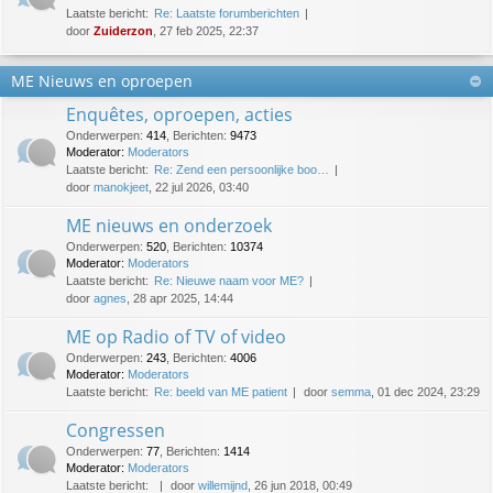
Laatste bericht:
Re: Laatste forumberichten
door
Zuiderzon
, 27 feb 2025, 22:37
ME Nieuws en oproepen
Enquêtes, oproepen, acties
Onderwerpen
:
414
,
Berichten
:
9473
Moderator:
Moderators
Laatste bericht:
Re: Zend een persoonlijke boo…
door
manokjeet
, 22 jul 2026, 03:40
ME nieuws en onderzoek
Onderwerpen
:
520
,
Berichten
:
10374
Moderator:
Moderators
Laatste bericht:
Re: Nieuwe naam voor ME?
door
agnes
, 28 apr 2025, 14:44
ME op Radio of TV of video
Onderwerpen
:
243
,
Berichten
:
4006
Moderator:
Moderators
Laatste bericht:
Re: beeld van ME patient
door
semma
, 01 dec 2024, 23:29
Congressen
Onderwerpen
:
77
,
Berichten
:
1414
Moderator:
Moderators
Laatste bericht:
door
willemijnd
, 26 jun 2018, 00:49