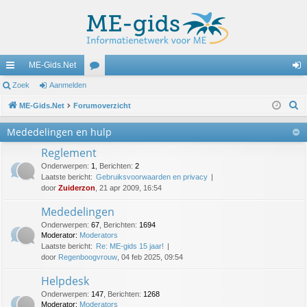
ME-Gids.Net
ne
Zoek
Aanmelden
or
an
Z
lle
ME-Gids.Net
Forumoverzicht
u
m
o
lin
m
el
Mededelingen en hulp
e
ks
s
de
Reglement
k
Onderwerpen
:
1
,
Berichten
:
2
n
Laatste bericht:
Gebruiksvoorwaarden en privacy
door
Zuiderzon
, 21 apr 2009, 16:54
Mededelingen
Onderwerpen
:
67
,
Berichten
:
1694
Moderator:
Moderators
Laatste bericht:
Re: ME-gids 15 jaar!
door
Regenboogvrouw
, 04 feb 2025, 09:54
Helpdesk
Onderwerpen
:
147
,
Berichten
:
1268
Moderator:
Moderators