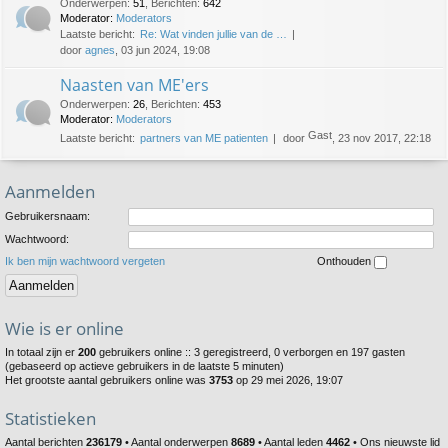
Onderwerpen
:
51
,
Berichten
:
642
Moderator:
Moderators
Laatste bericht:
Re: Wat vinden jullie van de …
door
agnes
, 03 jun 2024, 19:08
Naasten van ME'ers
Onderwerpen
:
26
,
Berichten
:
453
Moderator:
Moderators
Gast
Laatste bericht:
partners van ME patienten
door
, 23 nov 2017, 22:18
Aanmelden
Gebruikersnaam:
Wachtwoord:
Ik ben mijn wachtwoord vergeten
Onthouden
Wie is er online
In totaal zijn er
200
gebruikers online :: 3 geregistreerd, 0 verborgen en 197 gasten
(gebaseerd op actieve gebruikers in de laatste 5 minuten)
Het grootste aantal gebruikers online was
3753
op 29 mei 2026, 19:07
Statistieken
Aantal berichten
236179
• Aantal onderwerpen
8689
• Aantal leden
4462
• Ons nieuwste lid