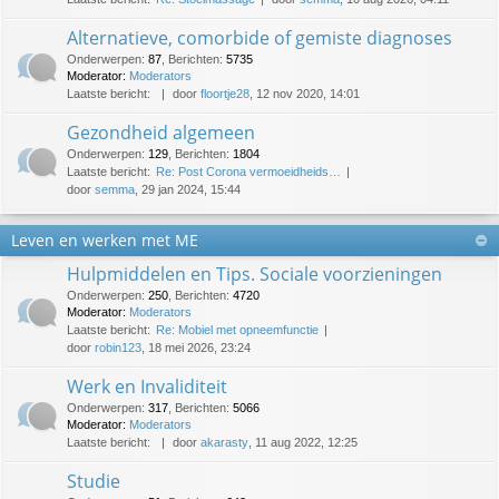
Alternatieve, comorbide of gemiste diagnoses
Onderwerpen
:
87
,
Berichten
:
5735
Moderator:
Moderators
Laatste bericht:
door
floortje28
, 12 nov 2020, 14:01
Gezondheid algemeen
Onderwerpen
:
129
,
Berichten
:
1804
Laatste bericht:
Re: Post Corona vermoeidheids…
door
semma
, 29 jan 2024, 15:44
Leven en werken met ME
Hulpmiddelen en Tips. Sociale voorzieningen
Onderwerpen
:
250
,
Berichten
:
4720
Moderator:
Moderators
Laatste bericht:
Re: Mobiel met opneemfunctie
door
robin123
, 18 mei 2026, 23:24
Werk en Invaliditeit
Onderwerpen
:
317
,
Berichten
:
5066
Moderator:
Moderators
Laatste bericht:
door
akarasty
, 11 aug 2022, 12:25
Studie