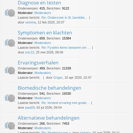
Diagnose en testen
Onderwerpen
:
415
,
Berichten
:
9122
Moderator:
Moderators
Laatste bericht:
Re: Onderzoek in St Jansklini…
door
semma
, 12 feb 2025, 20:07
Symptomen en klachten
Onderwerpen
:
659
,
Berichten
:
15384
Moderator:
Moderators
Laatste bericht:
Re: Fysieke items bewaren om …
door
eric22
, 25 mei 2026, 08:06
Ervaringsverhalen
Onderwerpen
:
459
,
Berichten
:
21339
Moderator:
Moderators
Laatste bericht:
door
Grigor
, 10 apr 2020, 22:47
Biomedische behandelingen
Onderwerpen
:
541
,
Berichten
:
19330
Moderator:
Moderators
Laatste bericht:
Re: Iemand ervaring met grade…
door
paul29
, 02 jul 2026, 09:54
Alternatieve behandelingen
Onderwerpen
:
266
,
Berichten
:
7453
Moderator:
Moderators
Laatste bericht:
Re: Stoelmassage
door
semma
, 10 aug 2026, 04:11