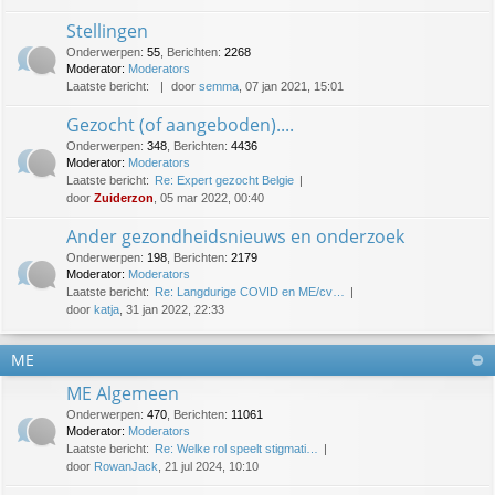
Stellingen
Onderwerpen
:
55
,
Berichten
:
2268
Moderator:
Moderators
Laatste bericht:
door
semma
, 07 jan 2021, 15:01
Gezocht (of aangeboden)....
Onderwerpen
:
348
,
Berichten
:
4436
Moderator:
Moderators
Laatste bericht:
Re: Expert gezocht Belgie
door
Zuiderzon
, 05 mar 2022, 00:40
Ander gezondheidsnieuws en onderzoek
Onderwerpen
:
198
,
Berichten
:
2179
Moderator:
Moderators
Laatste bericht:
Re: Langdurige COVID en ME/cv…
door
katja
, 31 jan 2022, 22:33
ME
ME Algemeen
Onderwerpen
:
470
,
Berichten
:
11061
Moderator:
Moderators
Laatste bericht:
Re: Welke rol speelt stigmati…
door
RowanJack
, 21 jul 2024, 10:10