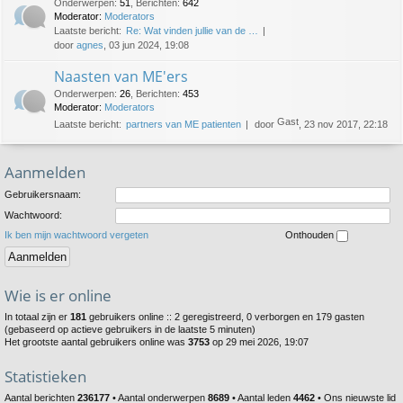
Onderwerpen
:
51
,
Berichten
:
642
Moderator:
Moderators
Laatste bericht:
Re: Wat vinden jullie van de …
door
agnes
, 03 jun 2024, 19:08
Naasten van ME'ers
Onderwerpen
:
26
,
Berichten
:
453
Moderator:
Moderators
Gast
Laatste bericht:
partners van ME patienten
door
, 23 nov 2017, 22:18
Aanmelden
Gebruikersnaam:
Wachtwoord:
Ik ben mijn wachtwoord vergeten
Onthouden
Wie is er online
In totaal zijn er
181
gebruikers online :: 2 geregistreerd, 0 verborgen en 179 gasten
(gebaseerd op actieve gebruikers in de laatste 5 minuten)
Het grootste aantal gebruikers online was
3753
op 29 mei 2026, 19:07
Statistieken
Aantal berichten
236177
• Aantal onderwerpen
8689
• Aantal leden
4462
• Ons nieuwste lid