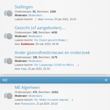
Stellingen
Onderwerpen
:
55
,
Berichten
:
2268
Moderator:
Moderators
Laatste bericht:
door
semma
, 07 jan 2021, 15:01
Gezocht (of aangeboden)....
Onderwerpen
:
348
,
Berichten
:
4436
Moderator:
Moderators
Laatste bericht:
Re: Expert gezocht Belgie
door
Zuiderzon
, 05 mar 2022, 00:40
Ander gezondheidsnieuws en onderzoek
Onderwerpen
:
198
,
Berichten
:
2179
Moderator:
Moderators
Laatste bericht:
Re: Langdurige COVID en ME/cv…
door
katja
, 31 jan 2022, 22:33
ME
ME Algemeen
Onderwerpen
:
470
,
Berichten
:
11061
Moderator:
Moderators
Laatste bericht:
Re: Welke rol speelt stigmati…
door
RowanJack
, 21 jul 2024, 10:10