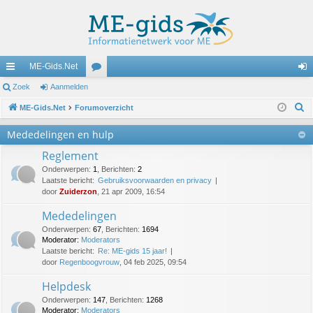
ME-Gids.Net
ne
Zoek
Aanmelden
or
an
Z
lle
ME-Gids.Net
Forumoverzicht
u
m
o
lin
m
el
Mededelingen en hulp
e
ks
s
de
Reglement
k
Onderwerpen
:
1
,
Berichten
:
2
n
Laatste bericht:
Gebruiksvoorwaarden en privacy
door
Zuiderzon
, 21 apr 2009, 16:54
Mededelingen
Onderwerpen
:
67
,
Berichten
:
1694
Moderator:
Moderators
Laatste bericht:
Re: ME-gids 15 jaar!
door
Regenboogvrouw
, 04 feb 2025, 09:54
Helpdesk
Onderwerpen
:
147
,
Berichten
:
1268
Moderator:
Moderators