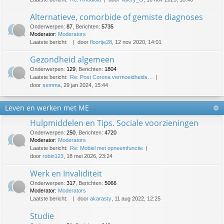
Alternatieve, comorbide of gemiste diagnoses
Onderwerpen
:
87
,
Berichten
:
5735
Moderator:
Moderators
Laatste bericht:
door
floortje28
, 12 nov 2020, 14:01
Gezondheid algemeen
Onderwerpen
:
129
,
Berichten
:
1804
Laatste bericht:
Re: Post Corona vermoeidheids…
door
semma
, 29 jan 2024, 15:44
Leven en werken met ME
Hulpmiddelen en Tips. Sociale voorzieningen
Onderwerpen
:
250
,
Berichten
:
4720
Moderator:
Moderators
Laatste bericht:
Re: Mobiel met opneemfunctie
door
robin123
, 18 mei 2026, 23:24
Werk en Invaliditeit
Onderwerpen
:
317
,
Berichten
:
5066
Moderator:
Moderators
Laatste bericht:
door
akarasty
, 11 aug 2022, 12:25
Studie