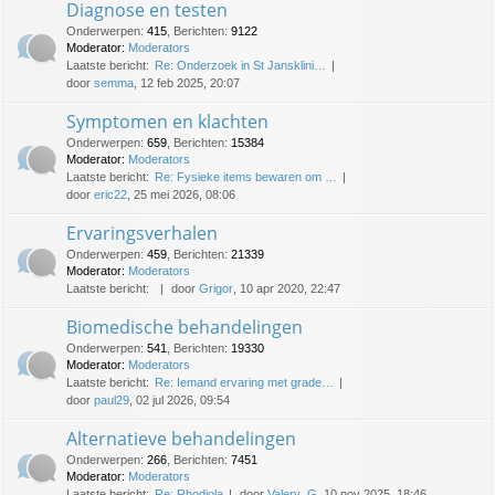
Diagnose en testen
Onderwerpen
:
415
,
Berichten
:
9122
Moderator:
Moderators
Laatste bericht:
Re: Onderzoek in St Jansklini…
door
semma
, 12 feb 2025, 20:07
Symptomen en klachten
Onderwerpen
:
659
,
Berichten
:
15384
Moderator:
Moderators
Laatste bericht:
Re: Fysieke items bewaren om …
door
eric22
, 25 mei 2026, 08:06
Ervaringsverhalen
Onderwerpen
:
459
,
Berichten
:
21339
Moderator:
Moderators
Laatste bericht:
door
Grigor
, 10 apr 2020, 22:47
Biomedische behandelingen
Onderwerpen
:
541
,
Berichten
:
19330
Moderator:
Moderators
Laatste bericht:
Re: Iemand ervaring met grade…
door
paul29
, 02 jul 2026, 09:54
Alternatieve behandelingen
Onderwerpen
:
266
,
Berichten
:
7451
Moderator:
Moderators
Laatste bericht:
Re: Rhodiola
door
Valery_G
, 10 nov 2025, 18:46