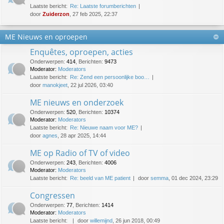
Laatste bericht:
Re: Laatste forumberichten
door
Zuiderzon
, 27 feb 2025, 22:37
ME Nieuws en oproepen
Enquêtes, oproepen, acties
Onderwerpen
:
414
,
Berichten
:
9473
Moderator:
Moderators
Laatste bericht:
Re: Zend een persoonlijke boo…
door
manokjeet
, 22 jul 2026, 03:40
ME nieuws en onderzoek
Onderwerpen
:
520
,
Berichten
:
10374
Moderator:
Moderators
Laatste bericht:
Re: Nieuwe naam voor ME?
door
agnes
, 28 apr 2025, 14:44
ME op Radio of TV of video
Onderwerpen
:
243
,
Berichten
:
4006
Moderator:
Moderators
Laatste bericht:
Re: beeld van ME patient
door
semma
, 01 dec 2024, 23:29
Congressen
Onderwerpen
:
77
,
Berichten
:
1414
Moderator:
Moderators
Laatste bericht:
door
willemijnd
, 26 jun 2018, 00:49