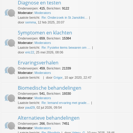
Diagnose en testen
Onderwerpen
:
415
,
Berichten
:
9122
Moderator:
Moderators
Laatste bericht:
Re: Onderzoek in St Jansklini…
door
semma
, 12 feb 2025, 20:07
Symptomen en klachten
Onderwerpen
:
659
,
Berichten
:
15384
Moderator:
Moderators
Laatste bericht:
Re: Fysieke items bewaren om …
door
eric22
, 25 mei 2026, 08:06
Ervaringsverhalen
Onderwerpen
:
459
,
Berichten
:
21339
Moderator:
Moderators
Laatste bericht:
door
Grigor
, 10 apr 2020, 22:47
Biomedische behandelingen
Onderwerpen
:
541
,
Berichten
:
19330
Moderator:
Moderators
Laatste bericht:
Re: Iemand ervaring met grade…
door
paul29
, 02 jul 2026, 09:54
Alternatieve behandelingen
Onderwerpen
:
266
,
Berichten
:
7451
Moderator:
Moderators
Laatste bericht:
Re: Rhodiola
door
Valery_G
, 10 nov 2025, 18:46