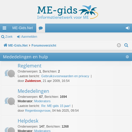
ME-Gids.Net
ne
Zoek
Aanmelden
or
an
Z
lle
ME-Gids.Net
Forumoverzicht
u
m
o
lin
m
el
Mededelingen en hulp
e
ks
s
de
Reglement
k
Onderwerpen
:
1
,
Berichten
:
2
n
Laatste bericht:
Gebruiksvoorwaarden en privacy
door
Zuiderzon
, 21 apr 2009, 16:54
Mededelingen
Onderwerpen
:
67
,
Berichten
:
1694
Moderator:
Moderators
Laatste bericht:
Re: ME-gids 15 jaar!
door
Regenboogvrouw
, 04 feb 2025, 09:54
Helpdesk
Onderwerpen
:
147
,
Berichten
:
1268
Moderator:
Moderators