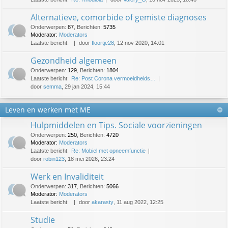
Alternatieve, comorbide of gemiste diagnoses
Onderwerpen
:
87
,
Berichten
:
5735
Moderator:
Moderators
Laatste bericht:
door
floortje28
, 12 nov 2020, 14:01
Gezondheid algemeen
Onderwerpen
:
129
,
Berichten
:
1804
Laatste bericht:
Re: Post Corona vermoeidheids…
door
semma
, 29 jan 2024, 15:44
Leven en werken met ME
Hulpmiddelen en Tips. Sociale voorzieningen
Onderwerpen
:
250
,
Berichten
:
4720
Moderator:
Moderators
Laatste bericht:
Re: Mobiel met opneemfunctie
door
robin123
, 18 mei 2026, 23:24
Werk en Invaliditeit
Onderwerpen
:
317
,
Berichten
:
5066
Moderator:
Moderators
Laatste bericht:
door
akarasty
, 11 aug 2022, 12:25
Studie