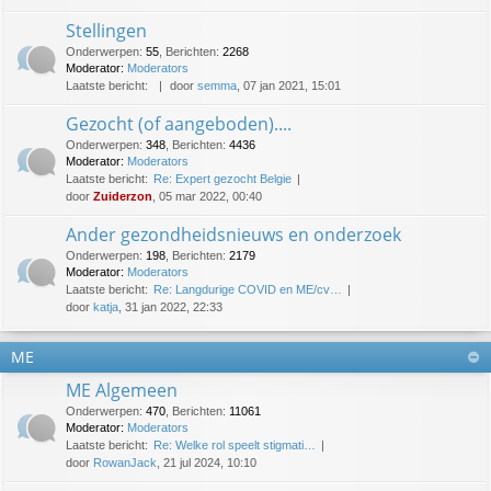
Stellingen
Onderwerpen
:
55
,
Berichten
:
2268
Moderator:
Moderators
Laatste bericht:
door
semma
, 07 jan 2021, 15:01
Gezocht (of aangeboden)....
Onderwerpen
:
348
,
Berichten
:
4436
Moderator:
Moderators
Laatste bericht:
Re: Expert gezocht Belgie
door
Zuiderzon
, 05 mar 2022, 00:40
Ander gezondheidsnieuws en onderzoek
Onderwerpen
:
198
,
Berichten
:
2179
Moderator:
Moderators
Laatste bericht:
Re: Langdurige COVID en ME/cv…
door
katja
, 31 jan 2022, 22:33
ME
ME Algemeen
Onderwerpen
:
470
,
Berichten
:
11061
Moderator:
Moderators
Laatste bericht:
Re: Welke rol speelt stigmati…
door
RowanJack
, 21 jul 2024, 10:10