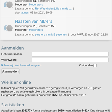
Onderwerpen
:
51
,
Berichten
:
642
Moderator:
Moderators
Laatste bericht:
Re: Wat vinden jullie van de …
door
agnes
, 03 jun 2024, 19:08
Naasten van ME'ers
Onderwerpen
:
26
,
Berichten
:
453
Moderator:
Moderators
Gast
Laatste bericht:
partners van ME patienten
door
, 23 nov 2017, 22:18
Aanmelden
Gebruikersnaam:
Wachtwoord:
Ik ben mijn wachtwoord vergeten
Onthouden
Wie is er online
In totaal zijn er
218
gebruikers online :: 2 geregistreerd, 0 verborgen en 216 gasten
(gebaseerd op actieve gebruikers in de laatste 5 minuten)
Het grootste aantal gebruikers online was
3753
op 29 mei 2026, 19:07
Statistieken
Aantal berichten
236177
• Aantal onderwerpen
8689
• Aantal leden
4462
• Ons nieuwste lid