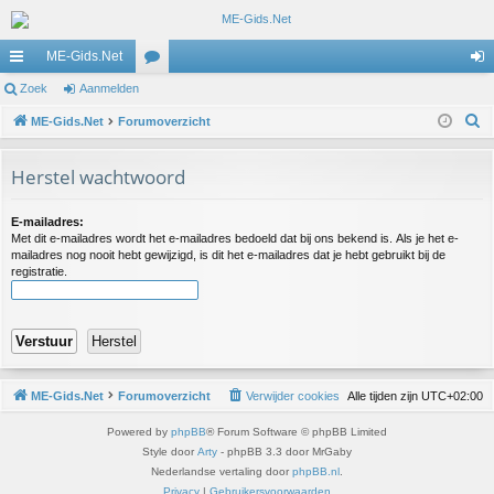
ME-Gids.Net
ne
Zoek
Aanmelden
or
an
Z
lle
ME-Gids.Net
Forumoverzicht
u
m
o
lin
m
el
e
Herstel wachtwoord
ks
s
de
k
n
E-mailadres:
Met dit e-mailadres wordt het e-mailadres bedoeld dat bij ons bekend is. Als je het e-
mailadres nog nooit hebt gewijzigd, is dit het e-mailadres dat je hebt gebruikt bij de
registratie.
ME-Gids.Net
Forumoverzicht
Verwijder cookies
Alle tijden zijn
UTC+02:00
Powered by
phpBB
® Forum Software © phpBB Limited
Style door
Arty
- phpBB 3.3 door MrGaby
Nederlandse vertaling door
phpBB.nl
.
Privacy
|
Gebruikersvoorwaarden