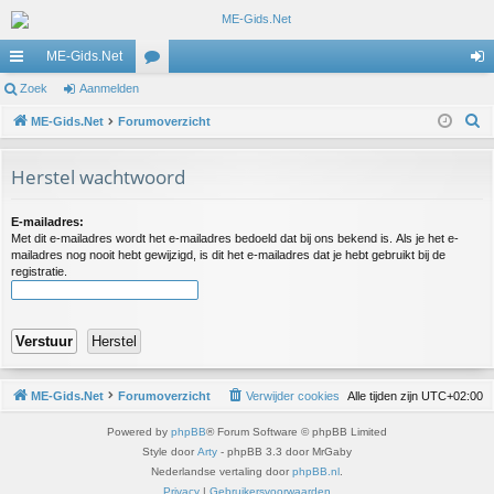
ME-Gids.Net
ne
Zoek
Aanmelden
or
an
Z
lle
ME-Gids.Net
Forumoverzicht
u
m
o
lin
m
el
e
Herstel wachtwoord
ks
s
de
k
n
E-mailadres:
Met dit e-mailadres wordt het e-mailadres bedoeld dat bij ons bekend is. Als je het e-
mailadres nog nooit hebt gewijzigd, is dit het e-mailadres dat je hebt gebruikt bij de
registratie.
ME-Gids.Net
Forumoverzicht
Verwijder cookies
Alle tijden zijn
UTC+02:00
Powered by
phpBB
® Forum Software © phpBB Limited
Style door
Arty
- phpBB 3.3 door MrGaby
Nederlandse vertaling door
phpBB.nl
.
Privacy
|
Gebruikersvoorwaarden