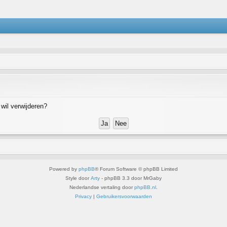
 wil verwijderen?
Powered by
phpBB
® Forum Software © phpBB Limited
Style door
Arty
- phpBB 3.3 door MrGaby
Nederlandse vertaling door
phpBB.nl
.
Privacy
|
Gebruikersvoorwaarden