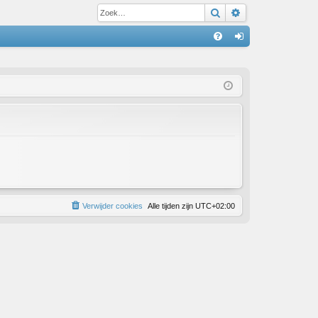
Zoek
Uitgebreid zoe
S
V
an
&
m
A
el
de
n
Verwijder cookies
Alle tijden zijn
UTC+02:00