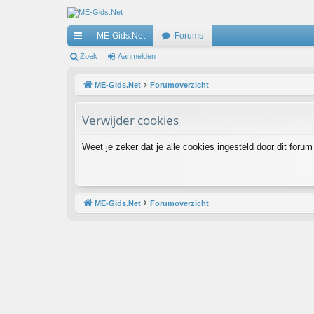
ME-Gids.Net
Forums
ne
Zoek
Aanmelden
lle
ME-Gids.Net
Forumoverzicht
lin
Verwijder cookies
ks
Weet je zeker dat je alle cookies ingesteld door dit forum
ME-Gids.Net
Forumoverzicht