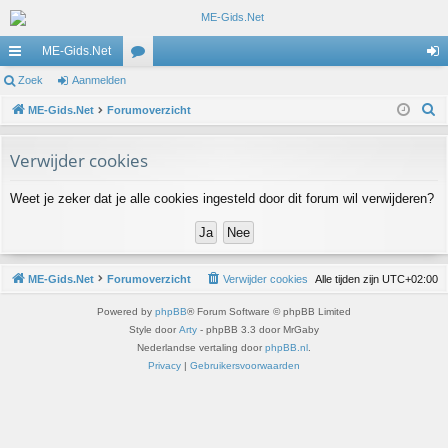
ME-Gids.Net
ne
Zoek
Aanmelden
or
an
Z
lle
ME-Gids.Net
Forumoverzicht
u
m
o
lin
m
el
e
Verwijder cookies
ks
s
de
k
Weet je zeker dat je alle cookies ingesteld door dit forum wil verwijderen?
n
ME-Gids.Net
Forumoverzicht
Verwijder cookies
Alle tijden zijn
UTC+02:00
Powered by
phpBB
® Forum Software © phpBB Limited
Style door
Arty
- phpBB 3.3 door MrGaby
Nederlandse vertaling door
phpBB.nl
.
Privacy
|
Gebruikersvoorwaarden