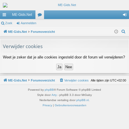
ME-Gids.Net
ne
Zoek
Aanmelden
or
an
Z
lle
ME-Gids.Net
Forumoverzicht
u
m
o
lin
m
el
e
Verwijder cookies
ks
s
de
k
Weet je zeker dat je alle cookies ingesteld door dit forum wil verwijderen?
n
ME-Gids.Net
Forumoverzicht
Verwijder cookies
Alle tijden zijn
UTC+02:00
Powered by
phpBB
® Forum Software © phpBB Limited
Style door
Arty
- phpBB 3.3 door MrGaby
Nederlandse vertaling door
phpBB.nl
.
Privacy
|
Gebruikersvoorwaarden