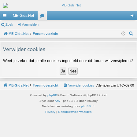
ME-Gids.Net
ne
Zoek
Aanmelden
or
an
Z
lle
ME-Gids.Net
Forumoverzicht
u
m
o
lin
m
el
e
Verwijder cookies
ks
s
de
k
Weet je zeker dat je alle cookies ingesteld door dit forum wil verwijderen?
n
ME-Gids.Net
Forumoverzicht
Verwijder cookies
Alle tijden zijn
UTC+02:00
Powered by
phpBB
® Forum Software © phpBB Limited
Style door
Arty
- phpBB 3.3 door MrGaby
Nederlandse vertaling door
phpBB.nl
.
Privacy
|
Gebruikersvoorwaarden