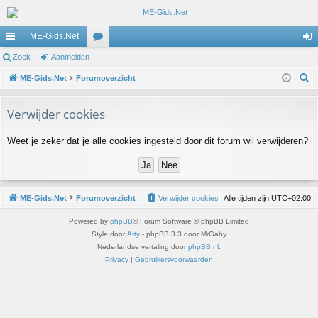
ME-Gids.Net
ne
Zoek
Aanmelden
or
an
Z
lle
ME-Gids.Net
Forumoverzicht
u
m
o
lin
m
el
e
Verwijder cookies
ks
s
de
k
Weet je zeker dat je alle cookies ingesteld door dit forum wil verwijderen?
n
ME-Gids.Net
Forumoverzicht
Verwijder cookies
Alle tijden zijn
UTC+02:00
Powered by
phpBB
® Forum Software © phpBB Limited
Style door
Arty
- phpBB 3.3 door MrGaby
Nederlandse vertaling door
phpBB.nl
.
Privacy
|
Gebruikersvoorwaarden