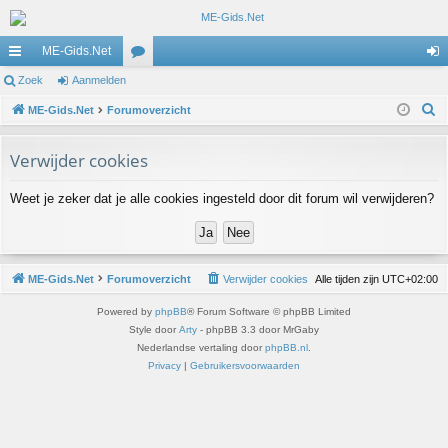
ME-Gids.Net
ne
Zoek
Aanmelden
or
an
Z
lle
ME-Gids.Net
Forumoverzicht
u
m
o
lin
m
el
e
Verwijder cookies
ks
s
de
k
Weet je zeker dat je alle cookies ingesteld door dit forum wil verwijderen?
n
ME-Gids.Net
Forumoverzicht
Verwijder cookies
Alle tijden zijn
UTC+02:00
Powered by
phpBB
® Forum Software © phpBB Limited
Style door
Arty
- phpBB 3.3 door MrGaby
Nederlandse vertaling door
phpBB.nl
.
Privacy
|
Gebruikersvoorwaarden