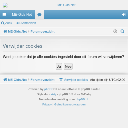
ME-Gids.Net
ne
Zoek
Aanmelden
or
an
Z
lle
ME-Gids.Net
Forumoverzicht
u
m
o
lin
m
el
e
Verwijder cookies
ks
s
de
k
Weet je zeker dat je alle cookies ingesteld door dit forum wil verwijderen?
n
ME-Gids.Net
Forumoverzicht
Verwijder cookies
Alle tijden zijn
UTC+02:00
Powered by
phpBB
® Forum Software © phpBB Limited
Style door
Arty
- phpBB 3.3 door MrGaby
Nederlandse vertaling door
phpBB.nl
.
Privacy
|
Gebruikersvoorwaarden