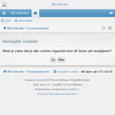
ME-Gids.Net
ne
Zoek
Aanmelden
or
an
Z
lle
ME-Gids.Net
Forumoverzicht
u
m
o
lin
m
el
e
Verwijder cookies
ks
s
de
k
Weet je zeker dat je alle cookies ingesteld door dit forum wil verwijderen?
n
ME-Gids.Net
Forumoverzicht
Verwijder cookies
Alle tijden zijn
UTC+02:00
Powered by
phpBB
® Forum Software © phpBB Limited
Style door
Arty
- phpBB 3.3 door MrGaby
Nederlandse vertaling door
phpBB.nl
.
Privacy
|
Gebruikersvoorwaarden