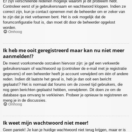
Er zijn verschillende redenen mogelijk waarom je dit probleem hebt.
Controleer eerst of je gebruikersnaam en wachtwoord kloppen. Indien ze
correct zijn, kun je contact opnemen met de beheerder om er zeker van
te zijn dat je niet verbannen bent. Het is ook mogelijk dat de
forumconfiguratie fout is, dan moet dit door de beheerder opgelost
worden.
Omhoog
Ik heb me ooit geregistreerd maar kan nu niet meer
aanmelden!?
De meest voorkomende oorzaken hiervoor zijn: je gaf een verkeerde
gebruikersnaam of wachtwoord op (controleer de e-mail met je registratie
gegevens) of een beheerder heeft je account verwijderd om één of andere
reden. Indien dit laatste het geval is, heb je dan ooit een bericht
geplaatst? Het is normaal dat forums om de zoveel tijd gebruikers, die
nog geen berichten geplaatst hebben, verwijderen. Dit doen ze om de
database qua omvang te verkleinen. Probeer je opnieuw te registreren en
meng je in de discussies.
Omhoog
Ik weet mijn wachtwoord niet meer!
Geen paniek! Je kan je huidige wachtwoord niet terug krijgen, maar er is