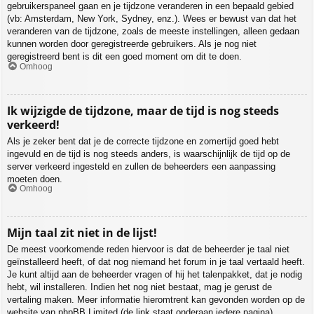
gebruikerspaneel gaan en je tijdzone veranderen in een bepaald gebied
(vb: Amsterdam, New York, Sydney, enz.). Wees er bewust van dat het
veranderen van de tijdzone, zoals de meeste instellingen, alleen gedaan
kunnen worden door geregistreerde gebruikers. Als je nog niet
geregistreerd bent is dit een goed moment om dit te doen.
Omhoog
Ik wijzigde de tijdzone, maar de tijd is nog steeds
verkeerd!
Als je zeker bent dat je de correcte tijdzone en zomertijd goed hebt
ingevuld en de tijd is nog steeds anders, is waarschijnlijk de tijd op de
server verkeerd ingesteld en zullen de beheerders een aanpassing
moeten doen.
Omhoog
Mijn taal zit niet in de lijst!
De meest voorkomende reden hiervoor is dat de beheerder je taal niet
geïnstalleerd heeft, of dat nog niemand het forum in je taal vertaald heeft.
Je kunt altijd aan de beheerder vragen of hij het talenpakket, dat je nodig
hebt, wil installeren. Indien het nog niet bestaat, mag je gerust de
vertaling maken. Meer informatie hieromtrent kan gevonden worden op de
website van phpBB Limited (de link staat onderaan iedere pagina).