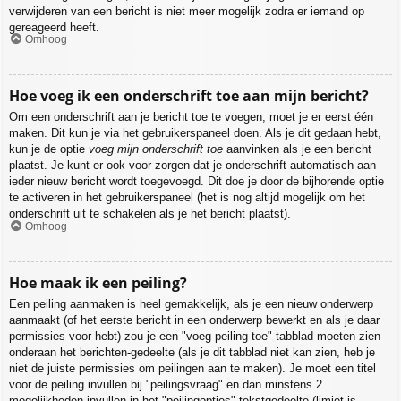
verwijderen van een bericht is niet meer mogelijk zodra er iemand op
gereageerd heeft.
Omhoog
Hoe voeg ik een onderschrift toe aan mijn bericht?
Om een onderschrift aan je bericht toe te voegen, moet je er eerst één
maken. Dit kun je via het gebruikerspaneel doen. Als je dit gedaan hebt,
kun je de optie
voeg mijn onderschrift toe
aanvinken als je een bericht
plaatst. Je kunt er ook voor zorgen dat je onderschrift automatisch aan
ieder nieuw bericht wordt toegevoegd. Dit doe je door de bijhorende optie
te activeren in het gebruikerspaneel (het is nog altijd mogelijk om het
onderschrift uit te schakelen als je het bericht plaatst).
Omhoog
Hoe maak ik een peiling?
Een peiling aanmaken is heel gemakkelijk, als je een nieuw onderwerp
aanmaakt (of het eerste bericht in een onderwerp bewerkt en als je daar
permissies voor hebt) zou je een "voeg peiling toe" tabblad moeten zien
onderaan het berichten-gedeelte (als je dit tabblad niet kan zien, heb je
niet de juiste permissies om peilingen aan te maken). Je moet een titel
voor de peiling invullen bij "peilingsvraag" en dan minstens 2
mogelijkheden invullen in het "peilingopties"-tekstgedeelte (limiet is