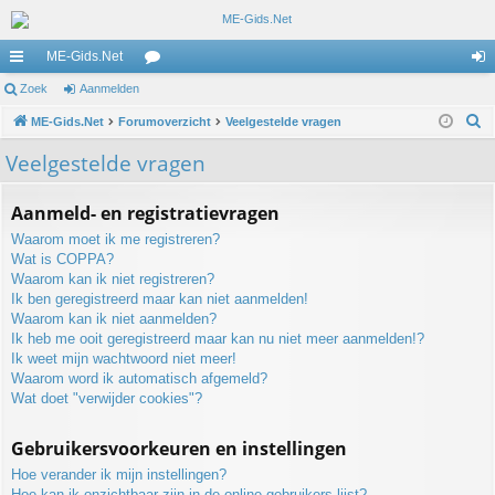
ME-Gids.Net
ne
Zoek
Aanmelden
or
an
Z
lle
ME-Gids.Net
Forumoverzicht
u
Veelgestelde vragen
m
o
lin
m
el
Veelgestelde vragen
e
ks
s
de
k
Aanmeld- en registratievragen
n
Waarom moet ik me registreren?
Wat is COPPA?
Waarom kan ik niet registreren?
Ik ben geregistreerd maar kan niet aanmelden!
Waarom kan ik niet aanmelden?
Ik heb me ooit geregistreerd maar kan nu niet meer aanmelden!?
Ik weet mijn wachtwoord niet meer!
Waarom word ik automatisch afgemeld?
Wat doet "verwijder cookies"?
Gebruikersvoorkeuren en instellingen
Hoe verander ik mijn instellingen?
Hoe kan ik onzichtbaar zijn in de online gebruikers lijst?