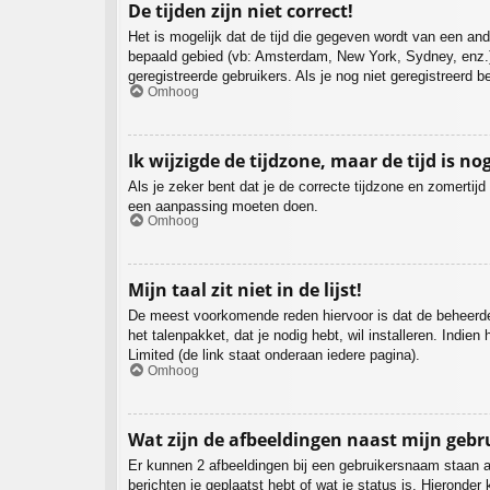
De tijden zijn niet correct!
Het is mogelijk dat de tijd die gegeven wordt van een ande
bepaald gebied (vb: Amsterdam, New York, Sydney, enz.)
geregistreerde gebruikers. Als je nog niet geregistreerd 
Omhoog
Ik wijzigde de tijdzone, maar de tijd is no
Als je zeker bent dat je de correcte tijdzone en zomertijd
een aanpassing moeten doen.
Omhoog
Mijn taal zit niet in de lijst!
De meest voorkomende reden hiervoor is dat de beheerder je
het talenpakket, dat je nodig hebt, wil installeren. Ind
Limited (de link staat onderaan iedere pagina).
Omhoog
Wat zijn de afbeeldingen naast mijn geb
Er kunnen 2 afbeeldingen bij een gebruikersnaam staan als
berichten je geplaatst hebt of wat je status is. Hieronde