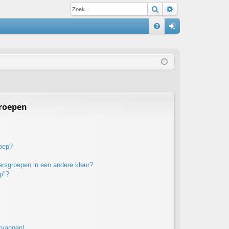
Zoek
Uitgebreid zoe
S
V
an
&
m
A
el
de
n
groepen
roep?
rsgroepen in een andere kleur?
p"?
ntvangen!