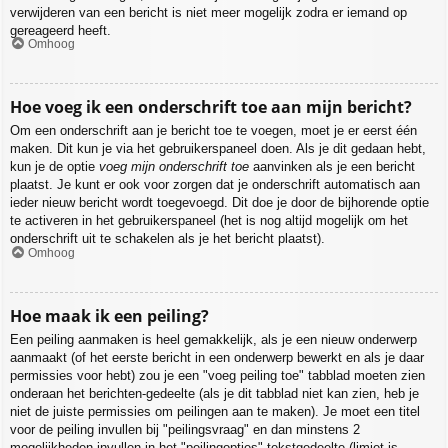
verwijderen van een bericht is niet meer mogelijk zodra er iemand op
gereageerd heeft.
Omhoog
Hoe voeg ik een onderschrift toe aan mijn bericht?
Om een onderschrift aan je bericht toe te voegen, moet je er eerst één
maken. Dit kun je via het gebruikerspaneel doen. Als je dit gedaan hebt,
kun je de optie
voeg mijn onderschrift toe
aanvinken als je een bericht
plaatst. Je kunt er ook voor zorgen dat je onderschrift automatisch aan
ieder nieuw bericht wordt toegevoegd. Dit doe je door de bijhorende optie
te activeren in het gebruikerspaneel (het is nog altijd mogelijk om het
onderschrift uit te schakelen als je het bericht plaatst).
Omhoog
Hoe maak ik een peiling?
Een peiling aanmaken is heel gemakkelijk, als je een nieuw onderwerp
aanmaakt (of het eerste bericht in een onderwerp bewerkt en als je daar
permissies voor hebt) zou je een "voeg peiling toe" tabblad moeten zien
onderaan het berichten-gedeelte (als je dit tabblad niet kan zien, heb je
niet de juiste permissies om peilingen aan te maken). Je moet een titel
voor de peiling invullen bij "peilingsvraag" en dan minstens 2
mogelijkheden invullen in het "peilingopties"-tekstgedeelte (limiet is