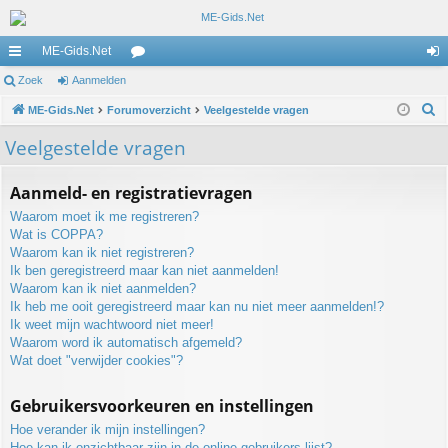
ME-Gids.Net
ne
Zoek
Aanmelden
or
an
Z
lle
ME-Gids.Net
Forumoverzicht
u
Veelgestelde vragen
m
o
lin
m
el
Veelgestelde vragen
e
ks
s
de
k
Aanmeld- en registratievragen
n
Waarom moet ik me registreren?
Wat is COPPA?
Waarom kan ik niet registreren?
Ik ben geregistreerd maar kan niet aanmelden!
Waarom kan ik niet aanmelden?
Ik heb me ooit geregistreerd maar kan nu niet meer aanmelden!?
Ik weet mijn wachtwoord niet meer!
Waarom word ik automatisch afgemeld?
Wat doet "verwijder cookies"?
Gebruikersvoorkeuren en instellingen
Hoe verander ik mijn instellingen?
Hoe kan ik onzichtbaar zijn in de online gebruikers lijst?