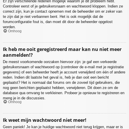
Er zijn verschillende redenen mogelijk waarom je dit probleem hebt.
Controleer eerst of je gebruikersnaam en wachtwoord kloppen. Indien ze
correct zijn, kun je contact opnemen met de beheerder om er zeker van
te zijn dat je niet verbannen bent. Het is ook mogelijk dat de
forumconfiguratie fout is, dan moet dit door de beheerder opgelost
worden.
Omhoog
Ik heb me ooit geregistreerd maar kan nu niet meer
aanmelden!?
De meest voorkomende oorzaken hiervoor zijn: je gaf een verkeerde
gebruikersnaam of wachtwoord op (controleer de e-mail met je registratie
gegevens) of een beheerder heeft je account verwijderd om één of andere
reden. Indien dit laatste het geval is, heb je dan ooit een bericht
geplaatst? Het is normaal dat forums om de zoveel tijd gebruikers, die
nog geen berichten geplaatst hebben, verwijderen. Dit doen ze om de
database qua omvang te verkleinen. Probeer je opnieuw te registreren en
meng je in de discussies.
Omhoog
Ik weet mijn wachtwoord niet meer!
Geen paniek! Je kan je huidige wachtwoord niet terug krijgen, maar er is