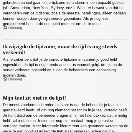
gebruikerspaneel gaan en je tijdzone veranderen in een bepaald gebied
(vb: Amsterdam, New York, Sydney, enz.). Wees er bewust van dat het
veranderen van de tijdzone, zoals de meeste instellingen, alleen gedaan
kunnen worden door geregistreerde gebruikers. Als je nog niet
geregistreerd bent is dit een goed moment om dit te doen.
Omhoog
Ik wijzigde de tijdzone, maar de tijd is nog steeds
verkeerd!
Als je zeker bent dat je de correcte tijdzone en zomertijd goed hebt
ingevuld en de tijd is nog steeds anders, is waarschijnlijk de tijd op de
server verkeerd ingesteld en zullen de beheerders een aanpassing
moeten doen.
Omhoog
Mijn taal zit niet in de lijst!
De meest voorkomende reden hiervoor is dat de beheerder je taal niet
geïnstalleerd heeft, of dat nog niemand het forum in je taal vertaald heeft.
Je kunt altijd aan de beheerder vragen of hij het talenpakket, dat je nodig
hebt, wil installeren. Indien het nog niet bestaat, mag je gerust de
vertaling maken. Meer informatie hieromtrent kan gevonden worden op de
website van phpBB Limited (de link staat onderaan iedere pagina).