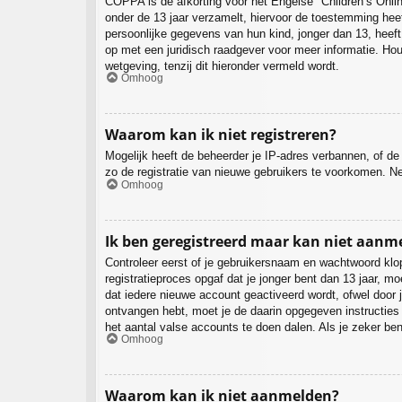
COPPA is de afkorting voor het Engelse "Children’s Onlin
onder de 13 jaar verzamelt, hiervoor de toestemming hee
persoonlijke gegevens van hun kind, jonger dan 13, heeft.
op met een juridisch raadgever voor meer informatie. Ho
wetgeving, tenzij dit hieronder vermeld wordt.
Omhoog
Waarom kan ik niet registreren?
Mogelijk heeft de beheerder je IP-adres verbannen, of de
zo de registratie van nieuwe gebruikers te voorkomen. N
Omhoog
Ik ben geregistreerd maar kan niet aanm
Controleer eerst of je gebruikersnaam en wachtwoord klop
registratieproces opgaf dat je jonger bent dan 13 jaar, 
dat iedere nieuwe account geactiveerd wordt, ofwel door j
ontvangen hebt, moet je de daarin opgegeven instructies
het aantal valse accounts te doen dalen. Als je zeker be
Omhoog
Waarom kan ik niet aanmelden?