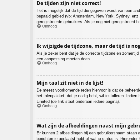
De tijden zijn niet correct!
Het is mogelijk dat de tijd die gegeven wordt van een ande
bepaald gebied (vb: Amsterdam, New York, Sydney, enz.)
geregistreerde gebruikers. Als je nog niet geregistreerd 
Omhoog
Ik wijzigde de tijdzone, maar de tijd is no
Als je zeker bent dat je de correcte tijdzone en zomertijd
een aanpassing moeten doen.
Omhoog
Mijn taal zit niet in de lijst!
De meest voorkomende reden hiervoor is dat de beheerder je
het talenpakket, dat je nodig hebt, wil installeren. Ind
Limited (de link staat onderaan iedere pagina).
Omhoog
Wat zijn de afbeeldingen naast mijn geb
Er kunnen 2 afbeeldingen bij een gebruikersnaam staan als
berichten je geplaatst hebt of wat je status is. Hieronde