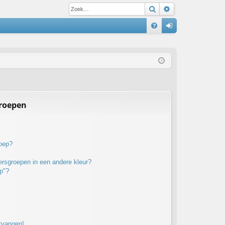
Zoek
Uitgebreid zoe
S
V
an
&
m
A
el
de
n
groepen
roep?
rsgroepen in een andere kleur?
p"?
ntvangen!