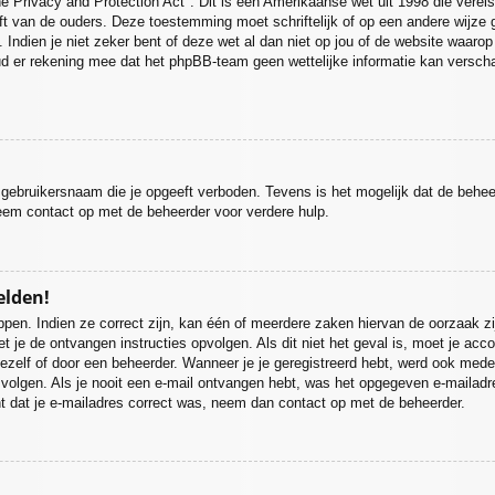
e Privacy and Protection Act". Dit is een Amerikaanse wet uit 1998 die verei
ft van de ouders. Deze toestemming moet schriftelijk of op een andere wijze
 Indien je niet zeker bent of deze wet al dan niet op jou of de website waarop
ud er rekening mee dat het phpBB-team geen wettelijke informatie kan verscha
 gebruikersnaam die je opgeeft verboden. Tevens is het mogelijk dat de behee
eem contact op met de beheerder voor verdere hulp.
elden!
pen. Indien ze correct zijn, kan één of meerdere zaken hiervan de oorzaak zi
moet je de ontvangen instructies opvolgen. Als dit niet het geval is, moet je
ezelf of door een beheerder. Wanneer je je geregistreerd hebt, werd ook medege
 volgen. Als je nooit een e-mail ontvangen hebt, was het opgegeven e-mailadr
nt dat je e-mailadres correct was, neem dan contact op met de beheerder.