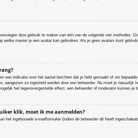
r toevoegen door gebruik te maken van één van de volgende vier methodes: Grav
p welke manier je een avatar kan gebruiken. Als je geen avatars kunt gebrui
 rang?
 een indicatie over het aantal berchten dat je hebt gemaakt of om bepaalde ge
gen, aangezien ze ingesteld worden door een beheerder. Nu moet je natuurlijk
mogelijk het tegenovergestelde effect, een beheerder of moderator kunnen je b
ruiker klik, moet ik me aanmelden?
an het ingebouwde e-mailformulier (indien de beheerder dit heeft ingeschake