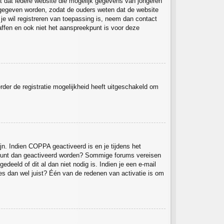
st dat iedere website die mogelijk gegevens van jongeren
 gegeven worden, zodat de ouders weten dat de website
 je wil registreren van toepassing is, neem dan contact
ffen en ook niet het aanspreekpunt is voor deze
rder de registratie mogelijkheid heeft uitgeschakeld om
jn. Indien COPPA geactiveerd is en je tijdens het
 account dan geactiveerd worden? Sommige forums vereisen
deeld of dit al dan niet nodig is. Indien je een e-mail
es dan wel juist? Één van de redenen van activatie is om