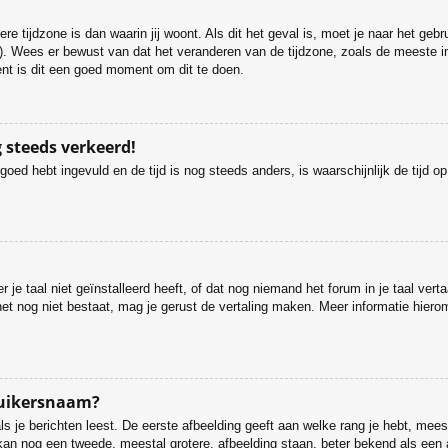
re tijdzone is dan waarin jij woont. Als dit het geval is, moet je naar het geb
. Wees er bewust van dat het veranderen van de tijdzone, zoals de meeste i
bent is dit een goed moment om dit te doen.
g steeds verkeerd!
 goed hebt ingevuld en de tijd is nog steeds anders, is waarschijnlijk de tijd 
 taal niet geïnstalleerd heeft, of dat nog niemand het forum in je taal vertaa
ien het nog niet bestaat, mag je gerust de vertaling maken. Meer informatie h
ruikersnaam?
 je berichten leest. De eerste afbeelding geeft aan welke rang je hebt, meesta
r kan nog een tweede, meestal grotere, afbeelding staan, beter bekend als een 