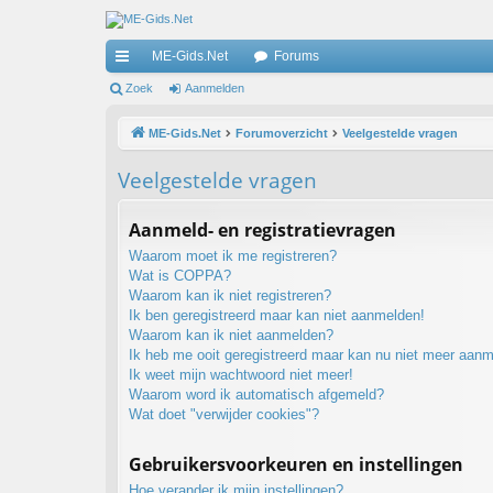
ME-Gids.Net
Forums
ne
Zoek
Aanmelden
lle
ME-Gids.Net
Forumoverzicht
Veelgestelde vragen
lin
Veelgestelde vragen
ks
Aanmeld- en registratievragen
Waarom moet ik me registreren?
Wat is COPPA?
Waarom kan ik niet registreren?
Ik ben geregistreerd maar kan niet aanmelden!
Waarom kan ik niet aanmelden?
Ik heb me ooit geregistreerd maar kan nu niet meer aan
Ik weet mijn wachtwoord niet meer!
Waarom word ik automatisch afgemeld?
Wat doet "verwijder cookies"?
Gebruikersvoorkeuren en instellingen
Hoe verander ik mijn instellingen?