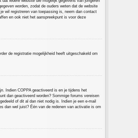
st dat iedere website die mogelijk gegevens van jongeren
 gegeven worden, zodat de ouders weten dat de website
 je wil registreren van toepassing is, neem dan contact
ffen en ook niet het aanspreekpunt is voor deze
rder de registratie mogelijkheid heeft uitgeschakeld om
jn. Indien COPPA geactiveerd is en je tijdens het
 account dan geactiveerd worden? Sommige forums vereisen
deeld of dit al dan niet nodig is. Indien je een e-mail
es dan wel juist? Één van de redenen van activatie is om