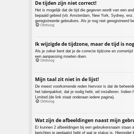
De tijden zijn niet correct!
Het is mogelijk dat de tijd die gegeven wordt van een ande
bepaald gebied (vb: Amsterdam, New York, Sydney, enz.)
geregistreerde gebruikers. Als je nog niet geregistreerd 
Omhoog
Ik wijzigde de tijdzone, maar de tijd is no
Als je zeker bent dat je de correcte tijdzone en zomertijd
een aanpassing moeten doen.
Omhoog
Mijn taal zit niet in de lijst!
De meest voorkomende reden hiervoor is dat de beheerder je
het talenpakket, dat je nodig hebt, wil installeren. Ind
Limited (de link staat onderaan iedere pagina).
Omhoog
Wat zijn de afbeeldingen naast mijn geb
Er kunnen 2 afbeeldingen bij een gebruikersnaam staan als
berichten je geplaatst hebt of wat je status is. Hieronde