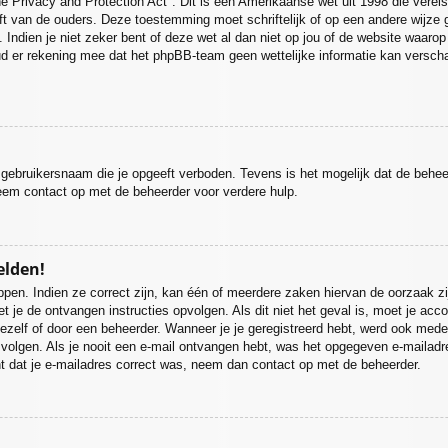
e Privacy and Protection Act". Dit is een Amerikaanse wet uit 1998 die verei
ft van de ouders. Deze toestemming moet schriftelijk of op een andere wijze
 Indien je niet zeker bent of deze wet al dan niet op jou of de website waarop
ud er rekening mee dat het phpBB-team geen wettelijke informatie kan verscha
 gebruikersnaam die je opgeeft verboden. Tevens is het mogelijk dat de behee
eem contact op met de beheerder voor verdere hulp.
elden!
pen. Indien ze correct zijn, kan één of meerdere zaken hiervan de oorzaak zi
moet je de ontvangen instructies opvolgen. Als dit niet het geval is, moet je
ezelf of door een beheerder. Wanneer je je geregistreerd hebt, werd ook medege
 volgen. Als je nooit een e-mail ontvangen hebt, was het opgegeven e-mailadr
nt dat je e-mailadres correct was, neem dan contact op met de beheerder.