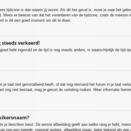
re tijdzone is dan waarin jij woont. Als dit het geval is, moet je naar het geb
. Wees er bewust van dat het veranderen van de tijdzone, zoals de meeste i
bent is dit een goed moment om dit te doen.
g steeds verkeerd!
 goed hebt ingevuld en de tijd is nog steeds anders, is waarschijnlijk de tijd 
 taal niet geïnstalleerd heeft, of dat nog niemand het forum in je taal vertaa
ien het nog niet bestaat, mag je gerust de vertaling maken. Meer informatie h
ruikersnaam?
 je berichten leest. De eerste afbeelding geeft aan welke rang je hebt, meesta
r kan nog een tweede, meestal grotere, afbeelding staan, beter bekend als een 