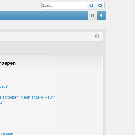
Zoek
Uitgebreid zoe
S
V
an
&
m
A
el
de
n
groepen
roep?
rsgroepen in een andere kleur?
p"?
ntvangen!