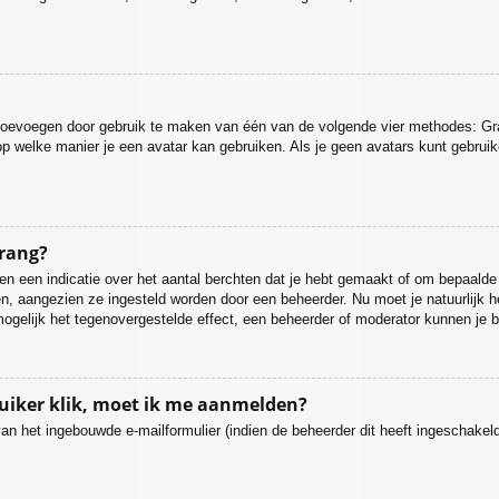
r toevoegen door gebruik te maken van één van de volgende vier methodes: Grav
p welke manier je een avatar kan gebruiken. Als je geen avatars kunt gebrui
 rang?
 een indicatie over het aantal berchten dat je hebt gemaakt of om bepaalde ge
gen, aangezien ze ingesteld worden door een beheerder. Nu moet je natuurlijk
mogelijk het tegenovergestelde effect, een beheerder of moderator kunnen je b
ruiker klik, moet ik me aanmelden?
an het ingebouwde e-mailformulier (indien de beheerder dit heeft ingeschake