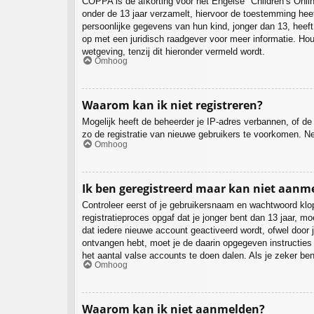
COPPA is de afkorting voor het Engelse "Children’s Onlin
onder de 13 jaar verzamelt, hiervoor de toestemming hee
persoonlijke gegevens van hun kind, jonger dan 13, heeft.
op met een juridisch raadgever voor meer informatie. Ho
wetgeving, tenzij dit hieronder vermeld wordt.
Omhoog
Waarom kan ik niet registreren?
Mogelijk heeft de beheerder je IP-adres verbannen, of de
zo de registratie van nieuwe gebruikers te voorkomen. N
Omhoog
Ik ben geregistreerd maar kan niet aanm
Controleer eerst of je gebruikersnaam en wachtwoord klop
registratieproces opgaf dat je jonger bent dan 13 jaar, 
dat iedere nieuwe account geactiveerd wordt, ofwel door j
ontvangen hebt, moet je de daarin opgegeven instructies
het aantal valse accounts te doen dalen. Als je zeker be
Omhoog
Waarom kan ik niet aanmelden?