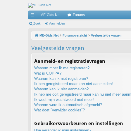
ME-Gids.Net
Forums
ne
Zoek
Aanmelden
lle
ME-Gids.Net
Forumoverzicht
Veelgestelde vragen
lin
Veelgestelde vragen
ks
Aanmeld- en registratievragen
Waarom moet ik me registreren?
Wat is COPPA?
Waarom kan ik niet registreren?
Ik ben geregistreerd maar kan niet aanmelden!
Waarom kan ik niet aanmelden?
Ik heb me ooit geregistreerd maar kan nu niet meer aan
Ik weet mijn wachtwoord niet meer!
Waarom word ik automatisch afgemeld?
Wat doet "verwijder cookies"?
Gebruikersvoorkeuren en instellingen
Hoe verander ik mijn instellingen?