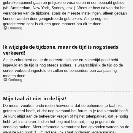
gebruikerspaneel gaan en je tijdzone veranderen in een bepaald gebied
(vb: Amsterdam, New York, Sydney, enz.). Wees er bewust van dat het
veranderen van de tijdzone, zoals de meeste instellingen, alleen gedaan
kunnen worden door geregistreerde gebruikers. Als je nog niet
geregistreerd bent is dit een goed moment om dit te doen.
Omhoog
Ik wijzigde de tijdzone, maar de tijd is nog steeds
verkeerd!
Als je zeker bent dat je de correcte tijdzone en zomertijd goed hebt
ingevuld en de tijd is nog steeds anders, is waarschijnlijk de tijd op de
server verkeerd ingesteld en zullen de beheerders een aanpassing
moeten doen.
Omhoog
Mijn taal zit niet in de lijst!
De meest voorkomende reden hiervoor is dat de beheerder je taal niet
geïnstalleerd heeft, of dat nog niemand het forum in je taal vertaald heeft.
Je kunt altijd aan de beheerder vragen of hij het talenpakket, dat je nodig
hebt, wil installeren. Indien het nog niet bestaat, mag je gerust de
vertaling maken. Meer informatie hieromtrent kan gevonden worden op de
website van phpBB Limited (de link staat onderaan iedere pagina).