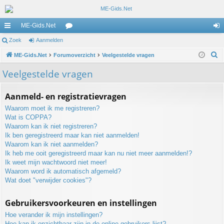
ME-Gids.Net
ne
Zoek
Aanmelden
or
an
Z
lle
ME-Gids.Net
Forumoverzicht
u
Veelgestelde vragen
m
o
lin
m
el
Veelgestelde vragen
e
ks
s
de
k
Aanmeld- en registratievragen
n
Waarom moet ik me registreren?
Wat is COPPA?
Waarom kan ik niet registreren?
Ik ben geregistreerd maar kan niet aanmelden!
Waarom kan ik niet aanmelden?
Ik heb me ooit geregistreerd maar kan nu niet meer aanmelden!?
Ik weet mijn wachtwoord niet meer!
Waarom word ik automatisch afgemeld?
Wat doet "verwijder cookies"?
Gebruikersvoorkeuren en instellingen
Hoe verander ik mijn instellingen?
Hoe kan ik onzichtbaar zijn in de online gebruikers lijst?