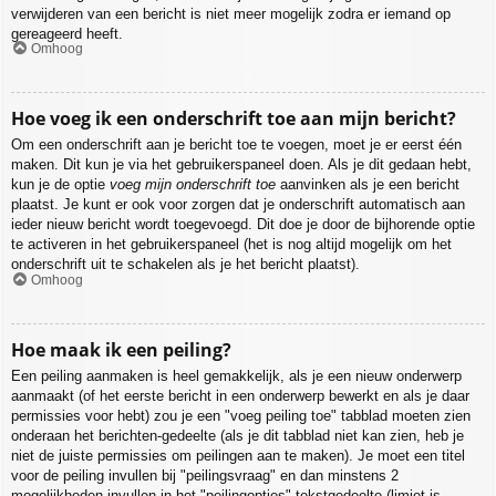
verwijderen van een bericht is niet meer mogelijk zodra er iemand op
gereageerd heeft.
Omhoog
Hoe voeg ik een onderschrift toe aan mijn bericht?
Om een onderschrift aan je bericht toe te voegen, moet je er eerst één
maken. Dit kun je via het gebruikerspaneel doen. Als je dit gedaan hebt,
kun je de optie
voeg mijn onderschrift toe
aanvinken als je een bericht
plaatst. Je kunt er ook voor zorgen dat je onderschrift automatisch aan
ieder nieuw bericht wordt toegevoegd. Dit doe je door de bijhorende optie
te activeren in het gebruikerspaneel (het is nog altijd mogelijk om het
onderschrift uit te schakelen als je het bericht plaatst).
Omhoog
Hoe maak ik een peiling?
Een peiling aanmaken is heel gemakkelijk, als je een nieuw onderwerp
aanmaakt (of het eerste bericht in een onderwerp bewerkt en als je daar
permissies voor hebt) zou je een "voeg peiling toe" tabblad moeten zien
onderaan het berichten-gedeelte (als je dit tabblad niet kan zien, heb je
niet de juiste permissies om peilingen aan te maken). Je moet een titel
voor de peiling invullen bij "peilingsvraag" en dan minstens 2
mogelijkheden invullen in het "peilingopties"-tekstgedeelte (limiet is