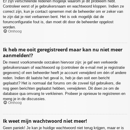
Er zijn verschillende redenen mogelijk waarom je dit probleem hebt.
Controleer eerst of je gebruikersnaam en wachtwoord kloppen. Indien ze
correct zijn, kun je contact opnemen met de beheerder om er zeker van
te zijn dat je niet verbannen bent. Het is ook mogelijk dat de
forumconfiguratie fout is, dan moet dit door de beheerder opgelost
worden.
Omhoog
Ik heb me ooit geregistreerd maar kan nu niet meer
aanmelden!?
De meest voorkomende oorzaken hiervoor zijn: je gaf een verkeerde
gebruikersnaam of wachtwoord op (controleer de e-mail met je registratie
gegevens) of een beheerder heeft je account verwijderd om één of andere
reden. Indien dit laatste het geval is, heb je dan ooit een bericht
geplaatst? Het is normaal dat forums om de zoveel tijd gebruikers, die
nog geen berichten geplaatst hebben, verwijderen. Dit doen ze om de
database qua omvang te verkleinen. Probeer je opnieuw te registreren en
meng je in de discussies.
Omhoog
Ik weet mijn wachtwoord niet meer!
Geen paniek! Je kan je huidige wachtwoord niet terug krijgen, maar er is