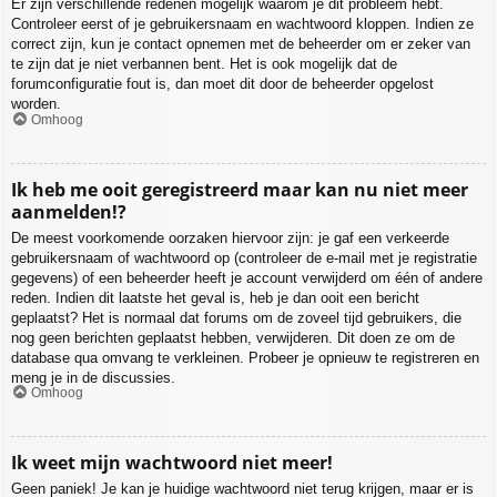
Er zijn verschillende redenen mogelijk waarom je dit probleem hebt.
Controleer eerst of je gebruikersnaam en wachtwoord kloppen. Indien ze
correct zijn, kun je contact opnemen met de beheerder om er zeker van
te zijn dat je niet verbannen bent. Het is ook mogelijk dat de
forumconfiguratie fout is, dan moet dit door de beheerder opgelost
worden.
Omhoog
Ik heb me ooit geregistreerd maar kan nu niet meer
aanmelden!?
De meest voorkomende oorzaken hiervoor zijn: je gaf een verkeerde
gebruikersnaam of wachtwoord op (controleer de e-mail met je registratie
gegevens) of een beheerder heeft je account verwijderd om één of andere
reden. Indien dit laatste het geval is, heb je dan ooit een bericht
geplaatst? Het is normaal dat forums om de zoveel tijd gebruikers, die
nog geen berichten geplaatst hebben, verwijderen. Dit doen ze om de
database qua omvang te verkleinen. Probeer je opnieuw te registreren en
meng je in de discussies.
Omhoog
Ik weet mijn wachtwoord niet meer!
Geen paniek! Je kan je huidige wachtwoord niet terug krijgen, maar er is