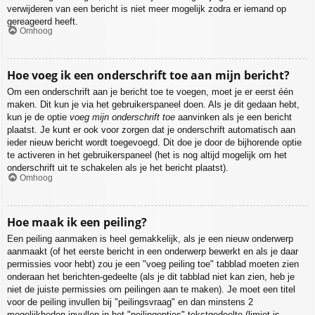
verwijderen van een bericht is niet meer mogelijk zodra er iemand op
gereageerd heeft.
Omhoog
Hoe voeg ik een onderschrift toe aan mijn bericht?
Om een onderschrift aan je bericht toe te voegen, moet je er eerst één
maken. Dit kun je via het gebruikerspaneel doen. Als je dit gedaan hebt,
kun je de optie
voeg mijn onderschrift toe
aanvinken als je een bericht
plaatst. Je kunt er ook voor zorgen dat je onderschrift automatisch aan
ieder nieuw bericht wordt toegevoegd. Dit doe je door de bijhorende optie
te activeren in het gebruikerspaneel (het is nog altijd mogelijk om het
onderschrift uit te schakelen als je het bericht plaatst).
Omhoog
Hoe maak ik een peiling?
Een peiling aanmaken is heel gemakkelijk, als je een nieuw onderwerp
aanmaakt (of het eerste bericht in een onderwerp bewerkt en als je daar
permissies voor hebt) zou je een "voeg peiling toe" tabblad moeten zien
onderaan het berichten-gedeelte (als je dit tabblad niet kan zien, heb je
niet de juiste permissies om peilingen aan te maken). Je moet een titel
voor de peiling invullen bij "peilingsvraag" en dan minstens 2
mogelijkheden invullen in het "peilingopties"-tekstgedeelte (limiet is