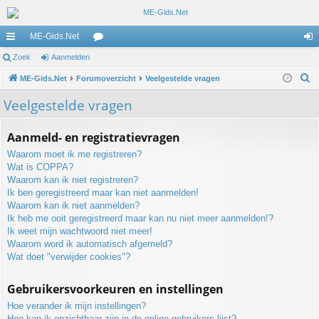
ME-Gids.Net
ne
Zoek
Aanmelden
or
an
Z
lle
ME-Gids.Net
Forumoverzicht
u
Veelgestelde vragen
m
o
lin
m
el
Veelgestelde vragen
e
ks
s
de
k
Aanmeld- en registratievragen
n
Waarom moet ik me registreren?
Wat is COPPA?
Waarom kan ik niet registreren?
Ik ben geregistreerd maar kan niet aanmelden!
Waarom kan ik niet aanmelden?
Ik heb me ooit geregistreerd maar kan nu niet meer aanmelden!?
Ik weet mijn wachtwoord niet meer!
Waarom word ik automatisch afgemeld?
Wat doet "verwijder cookies"?
Gebruikersvoorkeuren en instellingen
Hoe verander ik mijn instellingen?
Hoe kan ik onzichtbaar zijn in de online gebruikers lijst?