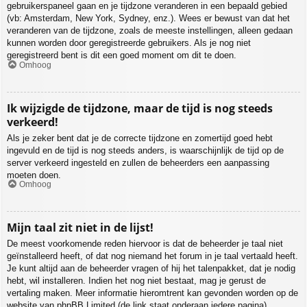
gebruikerspaneel gaan en je tijdzone veranderen in een bepaald gebied
(vb: Amsterdam, New York, Sydney, enz.). Wees er bewust van dat het
veranderen van de tijdzone, zoals de meeste instellingen, alleen gedaan
kunnen worden door geregistreerde gebruikers. Als je nog niet
geregistreerd bent is dit een goed moment om dit te doen.
Omhoog
Ik wijzigde de tijdzone, maar de tijd is nog steeds
verkeerd!
Als je zeker bent dat je de correcte tijdzone en zomertijd goed hebt
ingevuld en de tijd is nog steeds anders, is waarschijnlijk de tijd op de
server verkeerd ingesteld en zullen de beheerders een aanpassing
moeten doen.
Omhoog
Mijn taal zit niet in de lijst!
De meest voorkomende reden hiervoor is dat de beheerder je taal niet
geïnstalleerd heeft, of dat nog niemand het forum in je taal vertaald heeft.
Je kunt altijd aan de beheerder vragen of hij het talenpakket, dat je nodig
hebt, wil installeren. Indien het nog niet bestaat, mag je gerust de
vertaling maken. Meer informatie hieromtrent kan gevonden worden op de
website van phpBB Limited (de link staat onderaan iedere pagina).