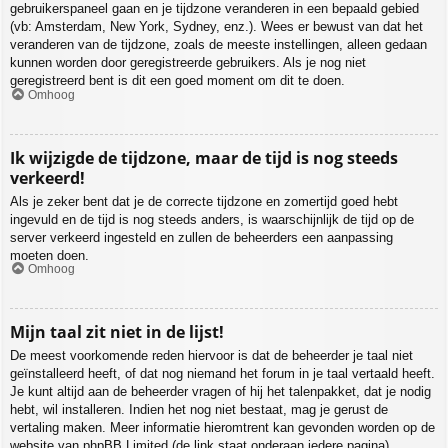
gebruikerspaneel gaan en je tijdzone veranderen in een bepaald gebied
(vb: Amsterdam, New York, Sydney, enz.). Wees er bewust van dat het
veranderen van de tijdzone, zoals de meeste instellingen, alleen gedaan
kunnen worden door geregistreerde gebruikers. Als je nog niet
geregistreerd bent is dit een goed moment om dit te doen.
Omhoog
Ik wijzigde de tijdzone, maar de tijd is nog steeds
verkeerd!
Als je zeker bent dat je de correcte tijdzone en zomertijd goed hebt
ingevuld en de tijd is nog steeds anders, is waarschijnlijk de tijd op de
server verkeerd ingesteld en zullen de beheerders een aanpassing
moeten doen.
Omhoog
Mijn taal zit niet in de lijst!
De meest voorkomende reden hiervoor is dat de beheerder je taal niet
geïnstalleerd heeft, of dat nog niemand het forum in je taal vertaald heeft.
Je kunt altijd aan de beheerder vragen of hij het talenpakket, dat je nodig
hebt, wil installeren. Indien het nog niet bestaat, mag je gerust de
vertaling maken. Meer informatie hieromtrent kan gevonden worden op de
website van phpBB Limited (de link staat onderaan iedere pagina).