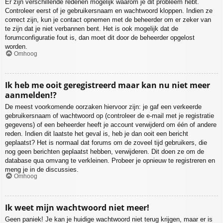
Er zijn verschillende redenen mogelijk waarom je dit probleem hebt.
Controleer eerst of je gebruikersnaam en wachtwoord kloppen. Indien ze
correct zijn, kun je contact opnemen met de beheerder om er zeker van
te zijn dat je niet verbannen bent. Het is ook mogelijk dat de
forumconfiguratie fout is, dan moet dit door de beheerder opgelost
worden.
Omhoog
Ik heb me ooit geregistreerd maar kan nu niet meer
aanmelden!?
De meest voorkomende oorzaken hiervoor zijn: je gaf een verkeerde
gebruikersnaam of wachtwoord op (controleer de e-mail met je registratie
gegevens) of een beheerder heeft je account verwijderd om één of andere
reden. Indien dit laatste het geval is, heb je dan ooit een bericht
geplaatst? Het is normaal dat forums om de zoveel tijd gebruikers, die
nog geen berichten geplaatst hebben, verwijderen. Dit doen ze om de
database qua omvang te verkleinen. Probeer je opnieuw te registreren en
meng je in de discussies.
Omhoog
Ik weet mijn wachtwoord niet meer!
Geen paniek! Je kan je huidige wachtwoord niet terug krijgen, maar er is