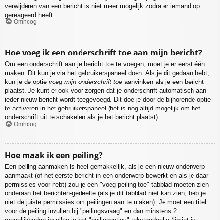
verwijderen van een bericht is niet meer mogelijk zodra er iemand op
gereageerd heeft.
Omhoog
Hoe voeg ik een onderschrift toe aan mijn bericht?
Om een onderschrift aan je bericht toe te voegen, moet je er eerst één
maken. Dit kun je via het gebruikerspaneel doen. Als je dit gedaan hebt,
kun je de optie
voeg mijn onderschrift toe
aanvinken als je een bericht
plaatst. Je kunt er ook voor zorgen dat je onderschrift automatisch aan
ieder nieuw bericht wordt toegevoegd. Dit doe je door de bijhorende optie
te activeren in het gebruikerspaneel (het is nog altijd mogelijk om het
onderschrift uit te schakelen als je het bericht plaatst).
Omhoog
Hoe maak ik een peiling?
Een peiling aanmaken is heel gemakkelijk, als je een nieuw onderwerp
aanmaakt (of het eerste bericht in een onderwerp bewerkt en als je daar
permissies voor hebt) zou je een "voeg peiling toe" tabblad moeten zien
onderaan het berichten-gedeelte (als je dit tabblad niet kan zien, heb je
niet de juiste permissies om peilingen aan te maken). Je moet een titel
voor de peiling invullen bij "peilingsvraag" en dan minstens 2
mogelijkheden invullen in het "peilingopties"-tekstgedeelte (limiet is