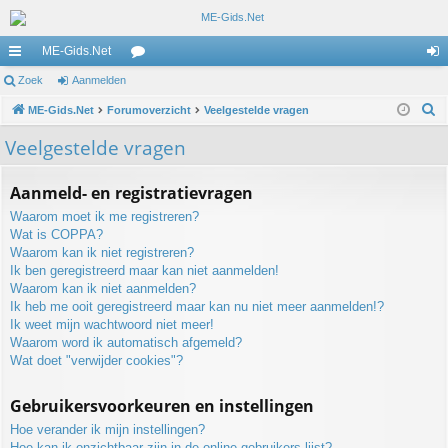
ME-Gids.Net
ne
Zoek
Aanmelden
or
an
Z
lle
ME-Gids.Net
Forumoverzicht
u
Veelgestelde vragen
m
o
lin
m
el
Veelgestelde vragen
e
ks
s
de
k
Aanmeld- en registratievragen
n
Waarom moet ik me registreren?
Wat is COPPA?
Waarom kan ik niet registreren?
Ik ben geregistreerd maar kan niet aanmelden!
Waarom kan ik niet aanmelden?
Ik heb me ooit geregistreerd maar kan nu niet meer aanmelden!?
Ik weet mijn wachtwoord niet meer!
Waarom word ik automatisch afgemeld?
Wat doet "verwijder cookies"?
Gebruikersvoorkeuren en instellingen
Hoe verander ik mijn instellingen?
Hoe kan ik onzichtbaar zijn in de online gebruikers lijst?