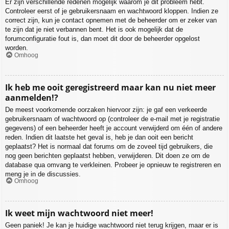
Er zijn verschillende redenen mogelijk waarom je dit probleem hebt.
Controleer eerst of je gebruikersnaam en wachtwoord kloppen. Indien ze
correct zijn, kun je contact opnemen met de beheerder om er zeker van
te zijn dat je niet verbannen bent. Het is ook mogelijk dat de
forumconfiguratie fout is, dan moet dit door de beheerder opgelost
worden.
Omhoog
Ik heb me ooit geregistreerd maar kan nu niet meer
aanmelden!?
De meest voorkomende oorzaken hiervoor zijn: je gaf een verkeerde
gebruikersnaam of wachtwoord op (controleer de e-mail met je registratie
gegevens) of een beheerder heeft je account verwijderd om één of andere
reden. Indien dit laatste het geval is, heb je dan ooit een bericht
geplaatst? Het is normaal dat forums om de zoveel tijd gebruikers, die
nog geen berichten geplaatst hebben, verwijderen. Dit doen ze om de
database qua omvang te verkleinen. Probeer je opnieuw te registreren en
meng je in de discussies.
Omhoog
Ik weet mijn wachtwoord niet meer!
Geen paniek! Je kan je huidige wachtwoord niet terug krijgen, maar er is