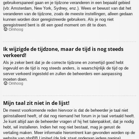
gebruikerspaneel gaan en je tijdzone veranderen in een bepaald gebied
(vb: Amsterdam, New York, Sydney, enz.). Wees er bewust van dat het
veranderen van de tijdzone, zoals de meeste instellingen, alleen gedaan
kunnen worden door geregistreerde gebruikers. Als je nog niet
geregistreerd bent is dit een goed moment om dit te doen.
Omhoog
Ik wijzigde de tijdzone, maar de tijd is nog steeds
verkeerd!
Als je zeker bent dat je de correcte tijdzone en zomertijd goed hebt
ingevuld en de tijd is nog steeds anders, is waarschijnlijk de tijd op de
server verkeerd ingesteld en zullen de beheerders een aanpassing
moeten doen.
Omhoog
Mijn taal zit niet in de lijst!
De meest voorkomende reden hiervoor is dat de beheerder je taal niet
geïnstalleerd heeft, of dat nog niemand het forum in je taal vertaald heeft.
Je kunt altijd aan de beheerder vragen of hij het talenpakket, dat je nodig
hebt, wil installeren. Indien het nog niet bestaat, mag je gerust de
vertaling maken. Meer informatie hieromtrent kan gevonden worden op de
website van phpBB Limited (de link staat onderaan iedere pagina).