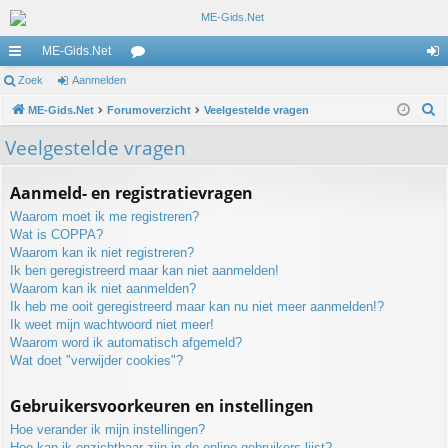
ME-Gids.Net
ne
Zoek
Aanmelden
or
an
Z
lle
ME-Gids.Net
Forumoverzicht
u
Veelgestelde vragen
m
o
lin
m
el
Veelgestelde vragen
e
ks
s
de
k
Aanmeld- en registratievragen
n
Waarom moet ik me registreren?
Wat is COPPA?
Waarom kan ik niet registreren?
Ik ben geregistreerd maar kan niet aanmelden!
Waarom kan ik niet aanmelden?
Ik heb me ooit geregistreerd maar kan nu niet meer aanmelden!?
Ik weet mijn wachtwoord niet meer!
Waarom word ik automatisch afgemeld?
Wat doet "verwijder cookies"?
Gebruikersvoorkeuren en instellingen
Hoe verander ik mijn instellingen?
Hoe kan ik onzichtbaar zijn in de online gebruikers lijst?