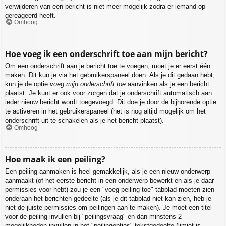
verwijderen van een bericht is niet meer mogelijk zodra er iemand op
gereageerd heeft.
Omhoog
Hoe voeg ik een onderschrift toe aan mijn bericht?
Om een onderschrift aan je bericht toe te voegen, moet je er eerst één
maken. Dit kun je via het gebruikerspaneel doen. Als je dit gedaan hebt,
kun je de optie
voeg mijn onderschrift toe
aanvinken als je een bericht
plaatst. Je kunt er ook voor zorgen dat je onderschrift automatisch aan
ieder nieuw bericht wordt toegevoegd. Dit doe je door de bijhorende optie
te activeren in het gebruikerspaneel (het is nog altijd mogelijk om het
onderschrift uit te schakelen als je het bericht plaatst).
Omhoog
Hoe maak ik een peiling?
Een peiling aanmaken is heel gemakkelijk, als je een nieuw onderwerp
aanmaakt (of het eerste bericht in een onderwerp bewerkt en als je daar
permissies voor hebt) zou je een "voeg peiling toe" tabblad moeten zien
onderaan het berichten-gedeelte (als je dit tabblad niet kan zien, heb je
niet de juiste permissies om peilingen aan te maken). Je moet een titel
voor de peiling invullen bij "peilingsvraag" en dan minstens 2
mogelijkheden invullen in het "peilingopties"-tekstgedeelte (limiet is