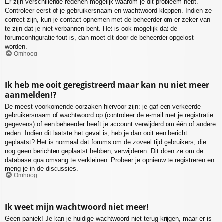
Er zijn verschillende redenen mogelijk waarom je dit probleem hebt.
Controleer eerst of je gebruikersnaam en wachtwoord kloppen. Indien ze
correct zijn, kun je contact opnemen met de beheerder om er zeker van
te zijn dat je niet verbannen bent. Het is ook mogelijk dat de
forumconfiguratie fout is, dan moet dit door de beheerder opgelost
worden.
Omhoog
Ik heb me ooit geregistreerd maar kan nu niet meer
aanmelden!?
De meest voorkomende oorzaken hiervoor zijn: je gaf een verkeerde
gebruikersnaam of wachtwoord op (controleer de e-mail met je registratie
gegevens) of een beheerder heeft je account verwijderd om één of andere
reden. Indien dit laatste het geval is, heb je dan ooit een bericht
geplaatst? Het is normaal dat forums om de zoveel tijd gebruikers, die
nog geen berichten geplaatst hebben, verwijderen. Dit doen ze om de
database qua omvang te verkleinen. Probeer je opnieuw te registreren en
meng je in de discussies.
Omhoog
Ik weet mijn wachtwoord niet meer!
Geen paniek! Je kan je huidige wachtwoord niet terug krijgen, maar er is