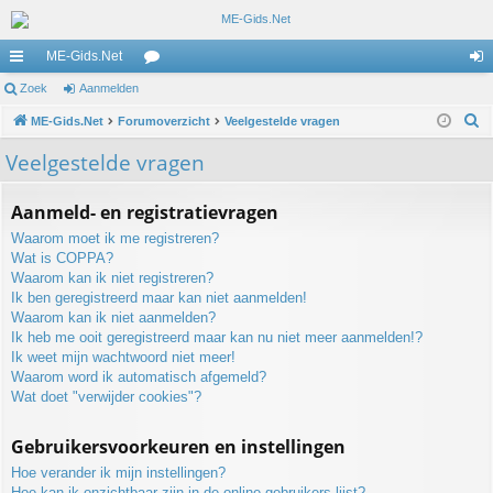
ME-Gids.Net
ne
Zoek
Aanmelden
or
an
Z
lle
ME-Gids.Net
Forumoverzicht
u
Veelgestelde vragen
m
o
lin
m
el
Veelgestelde vragen
e
ks
s
de
k
Aanmeld- en registratievragen
n
Waarom moet ik me registreren?
Wat is COPPA?
Waarom kan ik niet registreren?
Ik ben geregistreerd maar kan niet aanmelden!
Waarom kan ik niet aanmelden?
Ik heb me ooit geregistreerd maar kan nu niet meer aanmelden!?
Ik weet mijn wachtwoord niet meer!
Waarom word ik automatisch afgemeld?
Wat doet "verwijder cookies"?
Gebruikersvoorkeuren en instellingen
Hoe verander ik mijn instellingen?
Hoe kan ik onzichtbaar zijn in de online gebruikers lijst?