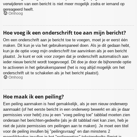
verwijderen van een bericht is niet meer mogelijk zodra er iemand op
gereageerd heeft.
Omhoog
Hoe voeg ik een onderschrift toe aan mijn bericht?
Om een onderschrift aan je bericht toe te voegen, moet je er eerst één
maken. Dit kun je via het gebruikerspaneel doen. Als je dit gedaan hebt,
kun je de optie
voeg mijn onderschrift toe
aanvinken als je een bericht
plaatst. Je kunt er ook voor zorgen dat je onderschrift automatisch aan
ieder nieuw bericht wordt toegevoegd. Dit doe je door de bijhorende optie
te activeren in het gebruikerspaneel (het is nog altijd mogelijk om het
onderschrift uit te schakelen als je het bericht plaatst).
Omhoog
Hoe maak ik een peiling?
Een peiling aanmaken is heel gemakkelijk, als je een nieuw onderwerp
aanmaakt (of het eerste bericht in een onderwerp bewerkt en als je daar
permissies voor hebt) zou je een "voeg peiling toe" tabblad moeten zien
onderaan het berichten-gedeelte (als je dit tabblad niet kan zien, heb je
niet de juiste permissies om peilingen aan te maken). Je moet een titel
voor de peiling invullen bij "peilingsvraag" en dan minstens 2
mogelijkheden invullen in het "peilingopties"-tekstgedeelte (limiet is