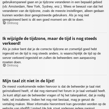
gebruikerspaneel gaan en je tijdzone veranderen in een bepaald gebied
(vb: Amsterdam, New York, Sydney, enz.). Wees er bewust van dat het
veranderen van de tijdzone, zoals de meeste instellingen, alleen gedaan
kunnen worden door geregistreerde gebruikers. Als je nog niet
geregistreerd bent is dit een goed moment om dit te doen.
Omhoog
Ik wijzigde de tijdzone, maar de tijd is nog steeds
verkeerd!
Als je zeker bent dat je de correcte tijdzone en zomertijd goed hebt
ingevuld en de tijd is nog steeds anders, is waarschijnlijk de tijd op de
server verkeerd ingesteld en zullen de beheerders een aanpassing
moeten doen.
Omhoog
Mijn taal zit niet in de lijst!
De meest voorkomende reden hiervoor is dat de beheerder je taal niet
geïnstalleerd heeft, of dat nog niemand het forum in je taal vertaald heeft.
Je kunt altijd aan de beheerder vragen of hij het talenpakket, dat je nodig
hebt, wil installeren. Indien het nog niet bestaat, mag je gerust de
vertaling maken. Meer informatie hieromtrent kan gevonden worden op de
website van phpBB Limited (de link staat onderaan iedere pagina).