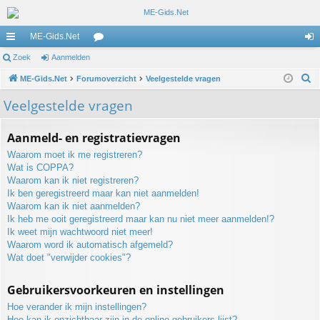
ME-Gids.Net
ne
Zoek
Aanmelden
or
an
Z
lle
ME-Gids.Net
Forumoverzicht
u
Veelgestelde vragen
m
o
lin
m
el
Veelgestelde vragen
e
ks
s
de
k
Aanmeld- en registratievragen
n
Waarom moet ik me registreren?
Wat is COPPA?
Waarom kan ik niet registreren?
Ik ben geregistreerd maar kan niet aanmelden!
Waarom kan ik niet aanmelden?
Ik heb me ooit geregistreerd maar kan nu niet meer aanmelden!?
Ik weet mijn wachtwoord niet meer!
Waarom word ik automatisch afgemeld?
Wat doet "verwijder cookies"?
Gebruikersvoorkeuren en instellingen
Hoe verander ik mijn instellingen?
Hoe kan ik onzichtbaar zijn in de online gebruikers lijst?