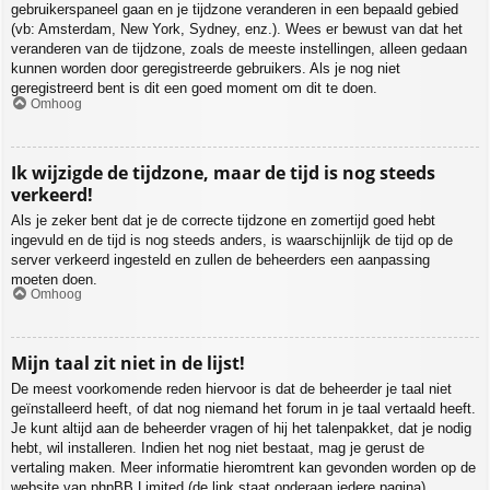
gebruikerspaneel gaan en je tijdzone veranderen in een bepaald gebied
(vb: Amsterdam, New York, Sydney, enz.). Wees er bewust van dat het
veranderen van de tijdzone, zoals de meeste instellingen, alleen gedaan
kunnen worden door geregistreerde gebruikers. Als je nog niet
geregistreerd bent is dit een goed moment om dit te doen.
Omhoog
Ik wijzigde de tijdzone, maar de tijd is nog steeds
verkeerd!
Als je zeker bent dat je de correcte tijdzone en zomertijd goed hebt
ingevuld en de tijd is nog steeds anders, is waarschijnlijk de tijd op de
server verkeerd ingesteld en zullen de beheerders een aanpassing
moeten doen.
Omhoog
Mijn taal zit niet in de lijst!
De meest voorkomende reden hiervoor is dat de beheerder je taal niet
geïnstalleerd heeft, of dat nog niemand het forum in je taal vertaald heeft.
Je kunt altijd aan de beheerder vragen of hij het talenpakket, dat je nodig
hebt, wil installeren. Indien het nog niet bestaat, mag je gerust de
vertaling maken. Meer informatie hieromtrent kan gevonden worden op de
website van phpBB Limited (de link staat onderaan iedere pagina).