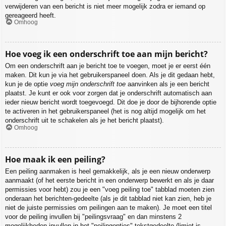
verwijderen van een bericht is niet meer mogelijk zodra er iemand op
gereageerd heeft.
Omhoog
Hoe voeg ik een onderschrift toe aan mijn bericht?
Om een onderschrift aan je bericht toe te voegen, moet je er eerst één
maken. Dit kun je via het gebruikerspaneel doen. Als je dit gedaan hebt,
kun je de optie
voeg mijn onderschrift toe
aanvinken als je een bericht
plaatst. Je kunt er ook voor zorgen dat je onderschrift automatisch aan
ieder nieuw bericht wordt toegevoegd. Dit doe je door de bijhorende optie
te activeren in het gebruikerspaneel (het is nog altijd mogelijk om het
onderschrift uit te schakelen als je het bericht plaatst).
Omhoog
Hoe maak ik een peiling?
Een peiling aanmaken is heel gemakkelijk, als je een nieuw onderwerp
aanmaakt (of het eerste bericht in een onderwerp bewerkt en als je daar
permissies voor hebt) zou je een "voeg peiling toe" tabblad moeten zien
onderaan het berichten-gedeelte (als je dit tabblad niet kan zien, heb je
niet de juiste permissies om peilingen aan te maken). Je moet een titel
voor de peiling invullen bij "peilingsvraag" en dan minstens 2
mogelijkheden invullen in het "peilingopties"-tekstgedeelte (limiet is