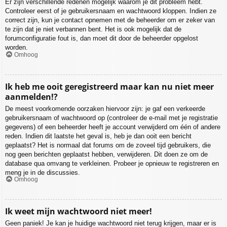
Er zijn verschillende redenen mogelijk waarom je dit probleem hebt.
Controleer eerst of je gebruikersnaam en wachtwoord kloppen. Indien ze
correct zijn, kun je contact opnemen met de beheerder om er zeker van
te zijn dat je niet verbannen bent. Het is ook mogelijk dat de
forumconfiguratie fout is, dan moet dit door de beheerder opgelost
worden.
Omhoog
Ik heb me ooit geregistreerd maar kan nu niet meer
aanmelden!?
De meest voorkomende oorzaken hiervoor zijn: je gaf een verkeerde
gebruikersnaam of wachtwoord op (controleer de e-mail met je registratie
gegevens) of een beheerder heeft je account verwijderd om één of andere
reden. Indien dit laatste het geval is, heb je dan ooit een bericht
geplaatst? Het is normaal dat forums om de zoveel tijd gebruikers, die
nog geen berichten geplaatst hebben, verwijderen. Dit doen ze om de
database qua omvang te verkleinen. Probeer je opnieuw te registreren en
meng je in de discussies.
Omhoog
Ik weet mijn wachtwoord niet meer!
Geen paniek! Je kan je huidige wachtwoord niet terug krijgen, maar er is