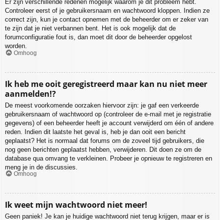
Er zijn verschillende redenen mogelijk waarom je dit probleem hebt.
Controleer eerst of je gebruikersnaam en wachtwoord kloppen. Indien ze
correct zijn, kun je contact opnemen met de beheerder om er zeker van
te zijn dat je niet verbannen bent. Het is ook mogelijk dat de
forumconfiguratie fout is, dan moet dit door de beheerder opgelost
worden.
Omhoog
Ik heb me ooit geregistreerd maar kan nu niet meer
aanmelden!?
De meest voorkomende oorzaken hiervoor zijn: je gaf een verkeerde
gebruikersnaam of wachtwoord op (controleer de e-mail met je registratie
gegevens) of een beheerder heeft je account verwijderd om één of andere
reden. Indien dit laatste het geval is, heb je dan ooit een bericht
geplaatst? Het is normaal dat forums om de zoveel tijd gebruikers, die
nog geen berichten geplaatst hebben, verwijderen. Dit doen ze om de
database qua omvang te verkleinen. Probeer je opnieuw te registreren en
meng je in de discussies.
Omhoog
Ik weet mijn wachtwoord niet meer!
Geen paniek! Je kan je huidige wachtwoord niet terug krijgen, maar er is