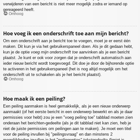
verwijderen van een bericht is niet meer mogelijk zodra er iemand op
gereageerd heeft.
Omhoog
Hoe voeg ik een onderschrift toe aan mijn bericht?
Om een onderschrift aan je bericht toe te voegen, moet je er eerst één
maken. Dit kun je via het gebruikerspaneel doen. Als je dit gedaan hebt,
kun je de optie
voeg mijn onderschrift toe
aanvinken als je een bericht
plaatst. Je kunt er ook voor zorgen dat je onderschrift automatisch aan
ieder nieuw bericht wordt toegevoegd. Dit doe je door de bijhorende optie
te activeren in het gebruikerspaneel (het is nog altijd mogelijk om het
onderschrift uit te schakelen als je het bericht plaatst).
Omhoog
Hoe maak ik een peiling?
Een peiling aanmaken is heel gemakkelijk, als je een nieuw onderwerp
aanmaakt (of het eerste bericht in een onderwerp bewerkt en als je daar
permissies voor hebt) zou je een "voeg peiling toe" tabblad moeten zien
onderaan het berichten-gedeelte (als je dit tabblad niet kan zien, heb je
niet de juiste permissies om peilingen aan te maken). Je moet een titel
voor de peiling invullen bij "peilingsvraag" en dan minstens 2
mogelijkheden invullen in het "peilingopties"-tekstgedeelte (limiet is