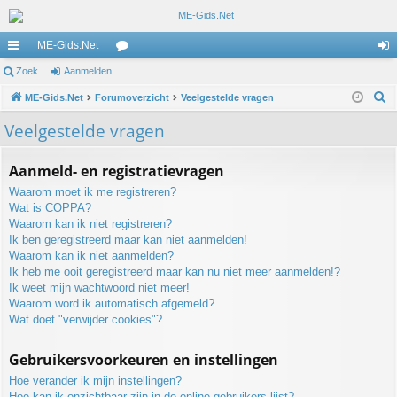
ME-Gids.Net
ne
Zoek
Aanmelden
or
an
Z
lle
ME-Gids.Net
Forumoverzicht
u
Veelgestelde vragen
m
o
lin
m
el
Veelgestelde vragen
e
ks
s
de
k
Aanmeld- en registratievragen
n
Waarom moet ik me registreren?
Wat is COPPA?
Waarom kan ik niet registreren?
Ik ben geregistreerd maar kan niet aanmelden!
Waarom kan ik niet aanmelden?
Ik heb me ooit geregistreerd maar kan nu niet meer aanmelden!?
Ik weet mijn wachtwoord niet meer!
Waarom word ik automatisch afgemeld?
Wat doet "verwijder cookies"?
Gebruikersvoorkeuren en instellingen
Hoe verander ik mijn instellingen?
Hoe kan ik onzichtbaar zijn in de online gebruikers lijst?