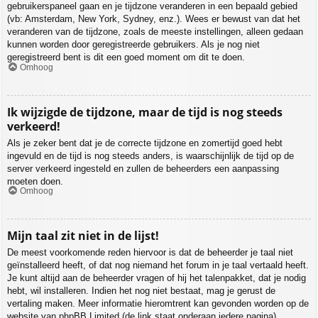
gebruikerspaneel gaan en je tijdzone veranderen in een bepaald gebied
(vb: Amsterdam, New York, Sydney, enz.). Wees er bewust van dat het
veranderen van de tijdzone, zoals de meeste instellingen, alleen gedaan
kunnen worden door geregistreerde gebruikers. Als je nog niet
geregistreerd bent is dit een goed moment om dit te doen.
Omhoog
Ik wijzigde de tijdzone, maar de tijd is nog steeds
verkeerd!
Als je zeker bent dat je de correcte tijdzone en zomertijd goed hebt
ingevuld en de tijd is nog steeds anders, is waarschijnlijk de tijd op de
server verkeerd ingesteld en zullen de beheerders een aanpassing
moeten doen.
Omhoog
Mijn taal zit niet in de lijst!
De meest voorkomende reden hiervoor is dat de beheerder je taal niet
geïnstalleerd heeft, of dat nog niemand het forum in je taal vertaald heeft.
Je kunt altijd aan de beheerder vragen of hij het talenpakket, dat je nodig
hebt, wil installeren. Indien het nog niet bestaat, mag je gerust de
vertaling maken. Meer informatie hieromtrent kan gevonden worden op de
website van phpBB Limited (de link staat onderaan iedere pagina).