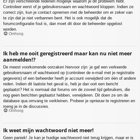
Er zijn verschillende redenen mogelijk waarom je dit probleem hebt.
Controleer eerst of je gebruikersnaam en wachtwoord kloppen. Indien ze
correct zijn, kun je contact opnemen met de beheerder om er zeker van
te zijn dat je niet verbannen bent. Het is ook mogelijk dat de
forumconfiguratie fout is, dan moet dit door de beheerder opgelost
worden.
Omhoog
Ik heb me ooit geregistreerd maar kan nu niet meer
aanmelden!?
De meest voorkomende oorzaken hiervoor zijn: je gaf een verkeerde
gebruikersnaam of wachtwoord op (controleer de e-mail met je registratie
gegevens) of een beheerder heeft je account verwijderd om één of andere
reden. Indien dit laatste het geval is, heb je dan ooit een bericht
geplaatst? Het is normaal dat forums om de zoveel tijd gebruikers, die
nog geen berichten geplaatst hebben, verwijderen. Dit doen ze om de
database qua omvang te verkleinen. Probeer je opnieuw te registreren en
meng je in de discussies.
Omhoog
Ik weet mijn wachtwoord niet meer!
Geen paniek! Je kan je huidige wachtwoord niet terug krijgen, maar er is