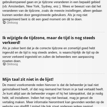
gebruikerspaneel gaan en je tijdzone veranderen in een bepaald gebied
(vb: Amsterdam, New York, Sydney, enz.). Wees er bewust van dat het
veranderen van de tijdzone, zoals de meeste instellingen, alleen gedaan
kunnen worden door geregistreerde gebruikers. Als je nog niet
geregistreerd bent is dit een goed moment om dit te doen.
Omhoog
Ik wijzigde de tijdzone, maar de tijd is nog steeds
verkeerd!
Als je zeker bent dat je de correcte tijdzone en zomertijd goed hebt
ingevuld en de tijd is nog steeds anders, is waarschijnlijk de tijd op de
server verkeerd ingesteld en zullen de beheerders een aanpassing
moeten doen.
Omhoog
Mijn taal zit niet in de lijst!
De meest voorkomende reden hiervoor is dat de beheerder je taal niet
geïnstalleerd heeft, of dat nog niemand het forum in je taal vertaald heeft.
Je kunt altijd aan de beheerder vragen of hij het talenpakket, dat je nodig
hebt, wil installeren. Indien het nog niet bestaat, mag je gerust de
vertaling maken. Meer informatie hieromtrent kan gevonden worden op de
website van phpBB Limited (de link staat onderaan iedere pagina).