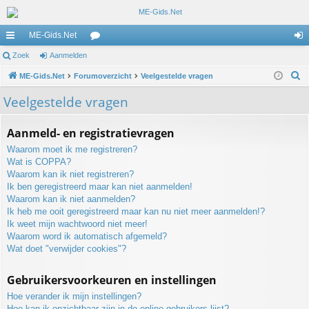
ME-Gids.Net
ne
Zoek
Aanmelden
or
an
Z
lle
ME-Gids.Net
Forumoverzicht
u
Veelgestelde vragen
m
o
lin
m
el
Veelgestelde vragen
e
ks
s
de
k
Aanmeld- en registratievragen
n
Waarom moet ik me registreren?
Wat is COPPA?
Waarom kan ik niet registreren?
Ik ben geregistreerd maar kan niet aanmelden!
Waarom kan ik niet aanmelden?
Ik heb me ooit geregistreerd maar kan nu niet meer aanmelden!?
Ik weet mijn wachtwoord niet meer!
Waarom word ik automatisch afgemeld?
Wat doet "verwijder cookies"?
Gebruikersvoorkeuren en instellingen
Hoe verander ik mijn instellingen?
Hoe kan ik onzichtbaar zijn in de online gebruikers lijst?