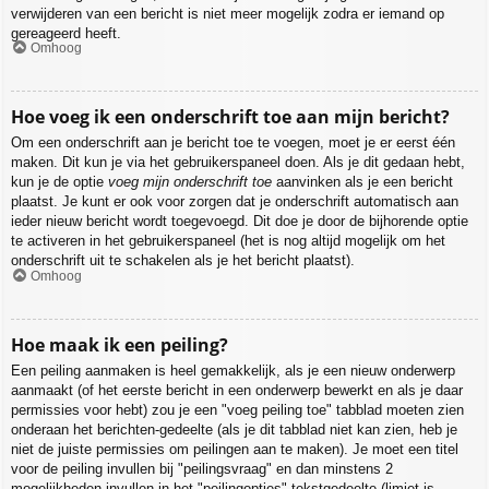
verwijderen van een bericht is niet meer mogelijk zodra er iemand op
gereageerd heeft.
Omhoog
Hoe voeg ik een onderschrift toe aan mijn bericht?
Om een onderschrift aan je bericht toe te voegen, moet je er eerst één
maken. Dit kun je via het gebruikerspaneel doen. Als je dit gedaan hebt,
kun je de optie
voeg mijn onderschrift toe
aanvinken als je een bericht
plaatst. Je kunt er ook voor zorgen dat je onderschrift automatisch aan
ieder nieuw bericht wordt toegevoegd. Dit doe je door de bijhorende optie
te activeren in het gebruikerspaneel (het is nog altijd mogelijk om het
onderschrift uit te schakelen als je het bericht plaatst).
Omhoog
Hoe maak ik een peiling?
Een peiling aanmaken is heel gemakkelijk, als je een nieuw onderwerp
aanmaakt (of het eerste bericht in een onderwerp bewerkt en als je daar
permissies voor hebt) zou je een "voeg peiling toe" tabblad moeten zien
onderaan het berichten-gedeelte (als je dit tabblad niet kan zien, heb je
niet de juiste permissies om peilingen aan te maken). Je moet een titel
voor de peiling invullen bij "peilingsvraag" en dan minstens 2
mogelijkheden invullen in het "peilingopties"-tekstgedeelte (limiet is