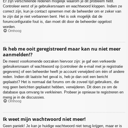
Er zijn verschillende redenen mogelijk waarom je dit probleem hebt.
Controleer eerst of je gebruikersnaam en wachtwoord kloppen. Indien ze
correct zijn, kun je contact opnemen met de beheerder om er zeker van
te zijn dat je niet verbannen bent. Het is ook mogelijk dat de
forumconfiguratie fout is, dan moet dit door de beheerder opgelost
worden.
Omhoog
Ik heb me ooit geregistreerd maar kan nu niet meer
aanmelden!?
De meest voorkomende oorzaken hiervoor zijn: je gaf een verkeerde
gebruikersnaam of wachtwoord op (controleer de e-mail met je registratie
gegevens) of een beheerder heeft je account verwijderd om één of andere
reden. Indien dit laatste het geval is, heb je dan ooit een bericht
geplaatst? Het is normaal dat forums om de zoveel tijd gebruikers, die
nog geen berichten geplaatst hebben, verwijderen. Dit doen ze om de
database qua omvang te verkleinen. Probeer je opnieuw te registreren en
meng je in de discussies.
Omhoog
Ik weet mijn wachtwoord niet meer!
Geen paniek! Je kan je huidige wachtwoord niet terug krijgen, maar er is