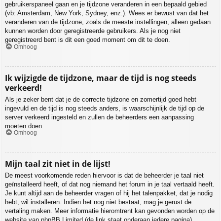
gebruikerspaneel gaan en je tijdzone veranderen in een bepaald gebied
(vb: Amsterdam, New York, Sydney, enz.). Wees er bewust van dat het
veranderen van de tijdzone, zoals de meeste instellingen, alleen gedaan
kunnen worden door geregistreerde gebruikers. Als je nog niet
geregistreerd bent is dit een goed moment om dit te doen.
Omhoog
Ik wijzigde de tijdzone, maar de tijd is nog steeds
verkeerd!
Als je zeker bent dat je de correcte tijdzone en zomertijd goed hebt
ingevuld en de tijd is nog steeds anders, is waarschijnlijk de tijd op de
server verkeerd ingesteld en zullen de beheerders een aanpassing
moeten doen.
Omhoog
Mijn taal zit niet in de lijst!
De meest voorkomende reden hiervoor is dat de beheerder je taal niet
geïnstalleerd heeft, of dat nog niemand het forum in je taal vertaald heeft.
Je kunt altijd aan de beheerder vragen of hij het talenpakket, dat je nodig
hebt, wil installeren. Indien het nog niet bestaat, mag je gerust de
vertaling maken. Meer informatie hieromtrent kan gevonden worden op de
website van phpBB Limited (de link staat onderaan iedere pagina).