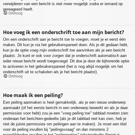
verwijderen van een bericht is niet meer mogelijk zodra er iemand op
gereageerd heeft.
Omhoog
Hoe voeg ik een onderschrift toe aan mijn bericht?
Om een onderschrift aan je bericht toe te voegen, moet je er eerst één
maken. Dit kun je via het gebruikerspaneel doen. Als je dit gedaan hebt,
kun je de optie
voeg mijn onderschrift toe
aanvinken als je een bericht
plaatst. Je kunt er ook voor zorgen dat je onderschrift automatisch aan
ieder nieuw bericht wordt toegevoegd. Dit doe je door de bijhorende optie
te activeren in het gebruikerspaneel (het is nog altijd mogelijk om het
onderschrift uit te schakelen als je het bericht plaatst).
Omhoog
Hoe maak ik een peiling?
Een peiling aanmaken is heel gemakkelijk, als je een nieuw onderwerp
aanmaakt (of het eerste bericht in een onderwerp bewerkt en als je daar
permissies voor hebt) zou je een "voeg peiling toe" tabblad moeten zien
onderaan het berichten-gedeelte (als je dit tabblad niet kan zien, heb je
niet de juiste permissies om peilingen aan te maken). Je moet een titel
voor de peiling invullen bij "peilingsvraag" en dan minstens 2
mogelijkheden invullen in het "peilingopties"-tekstgedeelte (limiet is