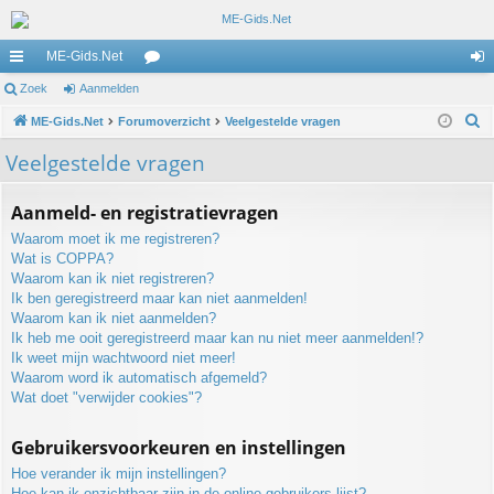
ME-Gids.Net
ne
Zoek
Aanmelden
or
an
Z
lle
ME-Gids.Net
Forumoverzicht
u
Veelgestelde vragen
m
o
lin
m
el
Veelgestelde vragen
e
ks
s
de
k
Aanmeld- en registratievragen
n
Waarom moet ik me registreren?
Wat is COPPA?
Waarom kan ik niet registreren?
Ik ben geregistreerd maar kan niet aanmelden!
Waarom kan ik niet aanmelden?
Ik heb me ooit geregistreerd maar kan nu niet meer aanmelden!?
Ik weet mijn wachtwoord niet meer!
Waarom word ik automatisch afgemeld?
Wat doet "verwijder cookies"?
Gebruikersvoorkeuren en instellingen
Hoe verander ik mijn instellingen?
Hoe kan ik onzichtbaar zijn in de online gebruikers lijst?