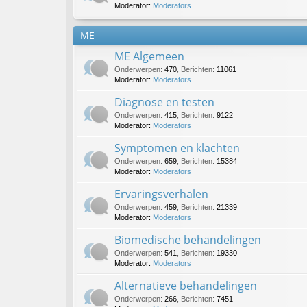
Moderator:
Moderators
ME
ME Algemeen
Onderwerpen
:
470
,
Berichten
:
11061
Moderator:
Moderators
Diagnose en testen
Onderwerpen
:
415
,
Berichten
:
9122
Moderator:
Moderators
Symptomen en klachten
Onderwerpen
:
659
,
Berichten
:
15384
Moderator:
Moderators
Ervaringsverhalen
Onderwerpen
:
459
,
Berichten
:
21339
Moderator:
Moderators
Biomedische behandelingen
Onderwerpen
:
541
,
Berichten
:
19330
Moderator:
Moderators
Alternatieve behandelingen
Onderwerpen
:
266
,
Berichten
:
7451