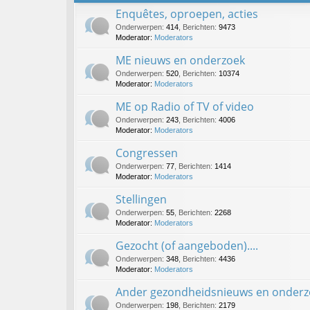
Enquêtes, oproepen, acties
Onderwerpen
:
414
,
Berichten
:
9473
Moderator:
Moderators
ME nieuws en onderzoek
Onderwerpen
:
520
,
Berichten
:
10374
Moderator:
Moderators
ME op Radio of TV of video
Onderwerpen
:
243
,
Berichten
:
4006
Moderator:
Moderators
Congressen
Onderwerpen
:
77
,
Berichten
:
1414
Moderator:
Moderators
Stellingen
Onderwerpen
:
55
,
Berichten
:
2268
Moderator:
Moderators
Gezocht (of aangeboden)....
Onderwerpen
:
348
,
Berichten
:
4436
Moderator:
Moderators
Ander gezondheidsnieuws en onderz
Onderwerpen
:
198
,
Berichten
:
2179