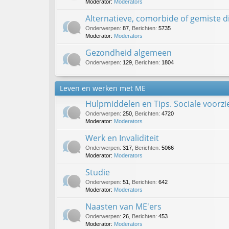
Moderator:
Moderators
Alternatieve, comorbide of gemiste 
Onderwerpen
:
87
,
Berichten
:
5735
Moderator:
Moderators
Gezondheid algemeen
Onderwerpen
:
129
,
Berichten
:
1804
Leven en werken met ME
Hulpmiddelen en Tips. Sociale voorz
Onderwerpen
:
250
,
Berichten
:
4720
Moderator:
Moderators
Werk en Invaliditeit
Onderwerpen
:
317
,
Berichten
:
5066
Moderator:
Moderators
Studie
Onderwerpen
:
51
,
Berichten
:
642
Moderator:
Moderators
Naasten van ME'ers
Onderwerpen
:
26
,
Berichten
:
453
Moderator:
Moderators