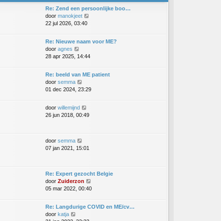
s
e
l
Re: Zend een persoonlijke boo…
t
r
a
B
door
manokjeet
e
i
a
e
22 jul 2026, 03:40
b
c
t
k
e
h
s
i
r
t
Re: Nieuwe naam voor ME?
t
j
i
B
door
agnes
e
k
c
e
28 apr 2025, 14:44
b
l
h
k
e
a
t
i
r
Re: beeld van ME patient
a
j
i
B
door
semma
t
k
c
e
01 dec 2024, 23:29
s
l
h
k
t
a
t
i
e
B
door
willemijnd
a
j
b
e
26 jun 2018, 00:49
t
k
e
k
s
l
r
i
t
a
i
j
e
B
door
semma
a
c
k
b
e
07 jan 2021, 15:01
t
h
l
e
k
s
t
a
r
i
t
a
i
j
e
Re: Expert gezocht Belgie
t
c
k
b
B
door
Zuiderzon
s
h
l
e
e
05 mar 2022, 00:40
t
t
a
r
k
e
a
i
i
b
Re: Langdurige COVID en ME/cv…
t
c
j
e
B
door
katja
s
h
k
r