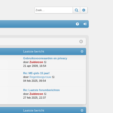
Zoek
Uitgebreid zoe
S
V
an
&
m
A
el
Laatste bericht
de
Gebruiksvoorwaarden en privacy
n
B
door
Zuiderzon
e
21 apr 2009, 16:54
k
Re: ME-gids 15 jaar!
i
B
door
Regenboogvrouw
j
e
04 feb 2025, 09:54
k
k
l
i
a
Re: Laatste forumberichten
j
a
B
door
Zuiderzon
k
t
e
27 feb 2025, 22:37
l
s
k
a
t
i
a
e
j
Laatste bericht
t
b
k