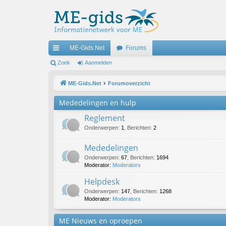
ME-Gids.Net
Forums
ne
Zoek
Aanmelden
lle
ME-Gids.Net
Forumoverzicht
lin
Mededelingen en hulp
ks
Reglement
Onderwerpen
:
1
,
Berichten
:
2
Mededelingen
Onderwerpen
:
67
,
Berichten
:
1694
Moderator:
Moderators
Helpdesk
Onderwerpen
:
147
,
Berichten
:
1268
Moderator:
Moderators
ME Nieuws en oproepen